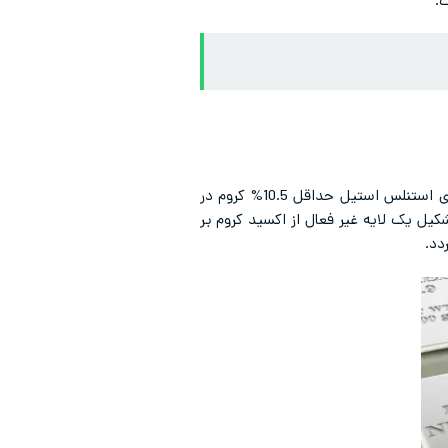
.
تاثیر کروم بر خواص استیل به مقاومت به خوردگی آن بازمی‌گردد. کروم پایدار کننده فاز فریت است. تمامی گریدهای استنلس استیل حداقل 10.5% کروم در
یل یک لایه غیر فعال از اکسید کروم بر
دد.