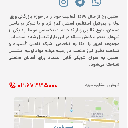
حداکثر 0.2 درصد است. منگنز و سیلیکون نیز مجموعا تا حدود 5
درصد وزنی در ساختار ورق استیل 314 وجود دارند.
استیل رخ از سال 1386 فعالیت خود را در حوزه بازرگانی ورق،
لوله و پروفیل استنلس استیل آغاز کرد و با تمرکز بر تامین
خواص مکانیکی ورق استیل 314
مطمئن، تنوع کالایی و ارائه خدمات تخصصی مرتبط، به یکی از
نام‌های معتبر و خوش‌سابقه در این بازار تبدیل شده است. این
ورق استیل 314 به سبب ساختار آستنیتی خود، مقاومت به
مجموعه امروز با اتکا به تخصص، شبکه تامین گسترده و
خوردگی خوب و استحکام بالایی دارد. هرچند نسبت به گریدهای
شناخت دقیق نیاز صنعت، در زمینه عرضه مواد اولیه استنلس
مارتنزیتی استحکام کمتری دارد اما استحکام ورق استیل 314 به
استیل به عنوان شریکی قابل اعتماد برای فعالان صنعتی
گونه‌ای است که می‌توان از آن به راحتی در شرایط تحت تنش
شناخته می‌شود.
استفاده کرد. استحکام کششی نهایی ورق استیل 314 در حدود
689 مگاپاسکال است و سختی سحطی آن نیز حدود 85 HRB
می‌باشد. میزان ازدیاد طول ورق استیل 314 در حدود 40 درصد
۰۲۱ ۶۷۳۳۵۰۰۰
فروش و مشاوره خرید
می‌باشد که این عدد بیانگر قابلیت شکل پذیری خوب آن است.
مسیریابی