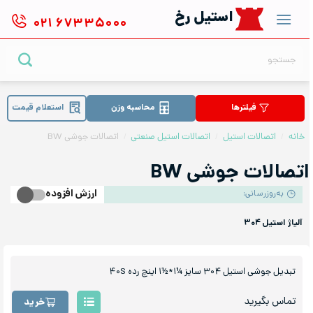
Ski
استیل رخ
۰۲۱
۶۷۳۳۵۰۰۰
t
conten
جستجو
برای:
فیلترها
محاسبه وزن
استعلام قیمت
خانه
/
اتصالات استیل
/
اتصالات استیل صنعتی
/
اتصالات جوشی BW
اتصالات جوشی BW
ارزش افزوده
به‌روزرسانی:
آلیاژ استیل ۳۰۴
تبدیل جوشی استیل ۳۰۴ سایز ¼۱*½۱ اینچ رده ۴۰S
تماس بگیرید
خرید