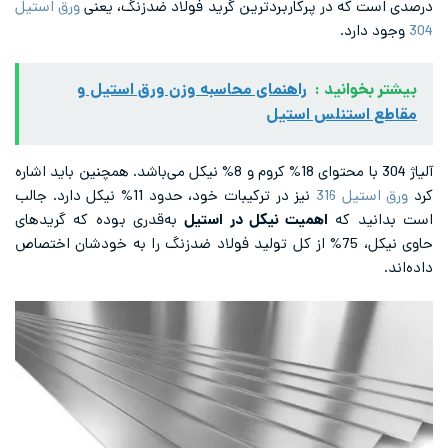
درصدی است که در پرکاربردترین گرید فولاد ضدزنگ، یعنی
ورق استیل
304
وجود دارد.
بیشتر بخوانید :
راهنمای محاسبه وزن ورق استیل و
مقاطع استنلس استیل
آلیاژ 304 با محتوای 18% کروم و 8% نیکل می‌باشد. همچنین باید اشاره
کرد
ورق استیل 316
نیز در ترکیبات خود، حدود 11% نیکل دارد. جالب
است بدانید که
اهمیت نیکل در استیل
به‌قدری بوده که گریدهای
حاوی نیکل، 75% از کل تولید فولاد ضدزنگ را به خودشان اختصاص
داده‌اند.