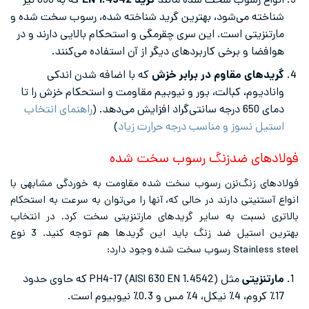
انواع رسوب سخت شده مانند
گرید EN 1.4542
که به 630 نیز
شناخته می‌شود، بهترین گرید شناخته شده، رسوب سخت شده و
مارتنزیتی است. این سری چقرمگی و استحکام بالایی دارند و در
هوافضا و برخی کاربردهای دیگر از آن استفاده می‌کنند.
گریدهای مقاوم در برابر خزش
که با اضافه شدن اندکی
وانادیوم، کبالت، بور و نیوبیم مقاومت و استحکام خزش را تا
دمای 650 درجه سانتی‌گراد افزایش می‌دهد. (
راهنمای انتخاب
استیل نسوز و مناسب درجه حرارت زیاد
)
فولادهای ضدزنگ رسوب سخت شده
فولادهای زنگ‌نزن رسوب سخت شده مقاومت به خوردگی مشابهی با
انواع آستنیتی دارند در حالی که، آنها را می‌توان به سرعت به استحکام
بالاتری نسبت به سایر گریدهای مارتنزیتی سخت کرد. در انتخاب
بهترین استیل ضد زنگ باید این گریدها هم توجه کنید. 3 نوع
Stainless steel رسوب سخت شده وجود دارد:
مارتنزیتی
مثل PH4-17 (AISI 630 EN 1.4542) که حاوی حدود
17٪ کروم، 4٪ نیکل، 4٪ مس و 0.3٪ نیوبیوم است.