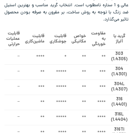
عالی و 1 ستاره نامطلوب است. انتخاب گرید مناسب و بهترین استیل
ضد زنگ با توجه به روش ساخت، بر مقرون به صرفه بودن محصول
تاثیر می‌گذارد.
مقاومت
قابلیت
گرید یا
خواص
قابلیت
قابلیت
به
عملیات
آلیاژ
مکانیکی
جوشکاری
ماشین‌کاری
خوردگی
حرارتی
303
–
****
*
**
**
(1.4305)
304
–
**
*****
**
***
(1.4301)
304L
–
***
*****
**
***
(1.4307)
316
–
**
*****
**
****
(1.4401)
316L
–
**
*****
**
****
(1.4404)
316Ti
–
**
****
**
****