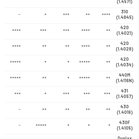
(1.4571)
310
–
*
***
**
****
(1.4845)
420
****
***
***
****
**
(1.4021)
420
****
**
**
****
**
(1.4028)
420
*****
*
*
*****
**
(1.4034)
440M
*****
**
*
*****
**
(1.4116N)
431
***
*
***
***
***
(1.4057)
430
–
**
**
**
**
(1.4016)
430F
–
*****
*
*
*
(1.4105)