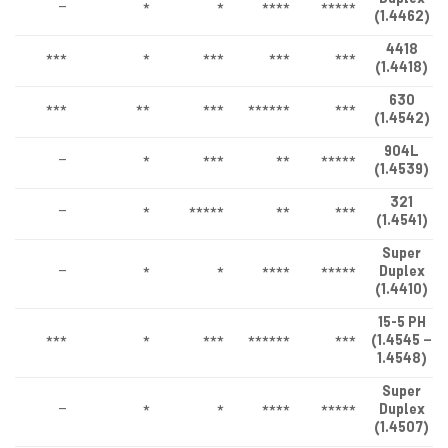
Duplex
–
*
*
****
*****
(1.4462)
4418
***
*
***
***
***
(1.4418)
630
***
**
***
******
***
(1.4542)
904L
–
*
***
**
*****
(1.4539)
321
–
*
*****
**
***
(1.4541)
Super
–
*
*
****
*****
Duplex
(1.4410)
15-5 PH
***
*
***
******
***
(1.4545 –
1.4548)
Super
–
*
*
****
*****
Duplex
(1.4507)