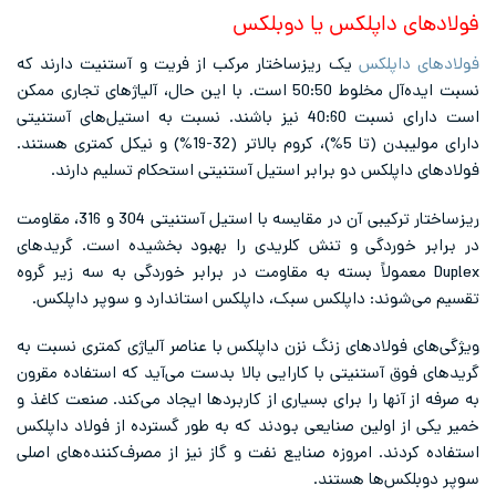
فولادهای داپلکس یا دوبلکس
فولادهای داپلکس
یک ریزساختار مرکب از فریت و آستنیت دارند که
نسبت ایده‌آل مخلوط 50:50 است. با این حال، آلیاژهای تجاری ممکن
است دارای نسبت 40:60 نیز باشند. نسبت به استیل‌های آستنیتی
دارای مولیبدن (تا 5%)، کروم بالاتر (32-19%) و نیکل کمتری هستند.
فولادهای داپلکس دو برابر استیل آستنیتی استحکام تسلیم دارند.
ریزساختار ترکیبی آن در مقایسه با استیل آستنیتی 304 و 316، مقاومت
در برابر خوردگی و تنش کلریدی را بهبود بخشیده است. گریدهای
Duplex معمولاً بسته به مقاومت در برابر خوردگی به سه زیر گروه
تقسیم می‌شوند: داپلکس سبک، داپلکس استاندارد و سوپر داپلکس.
ویژگی‌های فولادهای زنگ نزن داپلکس با عناصر آلیاژی کمتری نسبت به
گریدهای فوق آستنیتی با کارایی بالا بدست می‌آید که استفاده مقرون
به صرفه از آنها را برای بسیاری از کاربردها ایجاد می‌کند. صنعت کاغذ و
خمیر یکی از اولین صنایعی بودند که به طور گسترده از فولاد داپلکس
استفاده کردند. امروزه صنایع نفت و گاز نیز از مصرف‌کننده‌های اصلی
سوپر دوبلکس‌ها هستند.