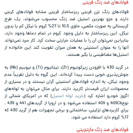
فولادهای ضد زنگ فریتی
فولادهای زنگ نزن فریتی ریزساختار فریتی مشابه فولادهای کربنی
دارند و جزو بهترین استیل ضد زنگ محسوب می‌شوند. یک طرح
کریستالی به صورت مکعبی، حاوی 10.5 تا 27% کروم با نیکل کم یا بدون
نیکل. این ریزساختار به دلیل وجود کروم در تمام دماها وجود دارد،
بنابراین نمی‌توان آن را با عملیات حرارتی سخت کرد. کار سرد نمی‌تواند
آنها را به عنوان آستنیتی به همان میزان تقویت کند این خانواده از
استیل‌ها مغناطیسی یا بگیر هستند.
در گرید 430 با افزودن زیرکونیوم (Zr)، تیتانیوم (Ti) و نیوبیم (Nb) به
جوش‌پذیری خوبی دست پیدا کرده‌اند. این گروه به دلیل تقریباً عدم
وجود نیکل، به اندازه فولادهای آستنیتی گران نیستند و در بسیاری از
محصولات ارزان قیمت‌تر کاربرد دارند. برای مثال می‌توان به لوله‌های
اگزوز خودرو اشاره کرد (
خرید لوله استیل
) که در آمریکای شمالی از
نوع409Cb و 409 استفاده می‌شود و در اروپا از گریدهای 441 و 439 .
برای کاربردهای تزئینی، ساختمانی و برخی تجهیزات هم از گرید 430 که
17% کروم دارد استفاده می شود.
فولادهای ضد زنگ مارتنزیتی