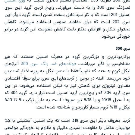
سری 200 تقریباً 50٪ استحکام تسلیم بالاتری نسبت به
ورق‌ استیل
ضدزنگ سری 300 را به دست می‌آورند. رایج ترین گرید این سری
استیل 201 است که با کار سرد قابل سخت شدن است. گرید دیگر این
سری 202 است که برای مقاصد عمومی استفاده می‌شود. کاهش
محتوای نیکل و افزایش منگنز باعث کاهش مقاومت این گرید در برابر
خوردگی می‌شود.
سری 300
پرکاربردترین و بزرگترین گروه در مصرف استیل هستند که غیر
مغناطیسی یا نگیر می‌باشند.
فولادهای ضد زنگ سری 300
آلیاژهای
نیکل کروم هستند که تقریباً فقط با عنصر نیکل به ریزساختار آستنیتی
خود می‌رسند. البته در برخی از گریدهای این سری برای صرفه اقتصادی
مقداری نیتروژن برای کاهش نیاز به نیکل استفاده می‌شود. در این
سری گرید 304 که رایج‌ترین گرید استیل است قرار دارد. گرید 304 که
به استیل 10/18 و یا 8/18 نیز معروف است به دلیل ترکیب 8 تا 10%
نیکل و 18% کروم بسیار کاربردی و شناخته شده است.
گرید معروف دیگر این سری 316 است که یک استیل آستنیتی با 2%
مولیبدن مکمل با مقاومت اسیدی عالی‌تر و مقاوم به خوردگی موضعی