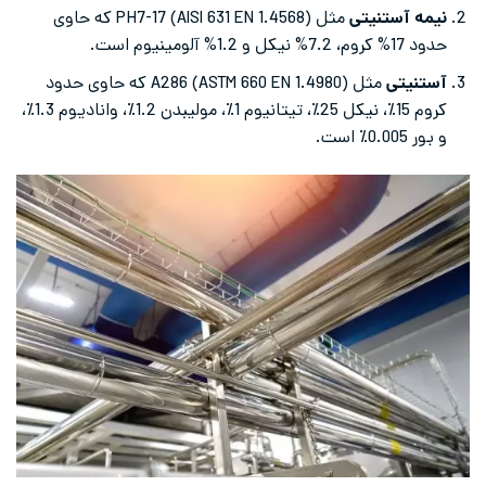
نیمه آستنیتی
مثل (AISI 631 EN 1.4568) PH7-17 که حاوی
حدود 17% کروم، 7.2% نیکل و 1.2% آلومینیوم است.
آستنیتی
مثل A286 (ASTM 660 EN 1.4980) که حاوی حدود
کروم 15٪، نیکل 25٪، تیتانیوم 1٪، مولیبدن 1.2٪، وانادیوم 1.3٪،
و بور 0.005٪ است.