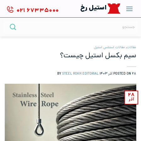
Ski
استیل رخ
۰۲۱
۶۷۳۳۵۰۰۰
t
conten
جستجو
برای:
مقالات
,
مقالات استنلس استیل
سیم بکسل استیل چیست؟
۲۸ آذر ۱۴۰۳
POSTED ON
BY
STEEL ROKH EDITORIAL
۲۸
آذر