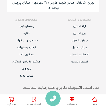
تهران، شادآباد، خیابان شهید طارمی (۱۷ شهریور)، خیایان پرچین،
پلاک ۱۰۱
محصولات و خدمات
صفحه‌های کاربردی
لوله استیل
راهنمای خرید
ورق استیل
دانلود
پروفیل استیل
محاسبه وزنی فلزات
میلگرد استیل
قوانین و مقررات
اتصالات استیل
همکاری با ما
استعلام قیمت
همکاری با تامین کنندگان
درباره ما
تماس با ما
نماد اعتماد الکترونیک ما، برای جلب رضایت شماست.
همه‌ی حقوق مادی و معنوی این وب‌سایت به «شرکت گام استیل صنعت قشم» تعلق
خانه
محصولات
استعلام قیمت
سبد خرید
دارد.