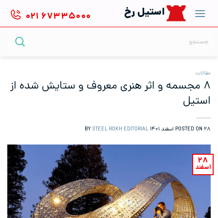
Ski
استیل رخ
۰۲۱
۶۷۳۳۵۰۰۰
t
conten
جستجو
برای:
مقالات
۸ مجسمه و اثر هنری معروف و ستایش شده از
استیل
۲۸ اسفند ۱۴۰۱
POSTED ON
BY
STEEL ROKH EDITORIAL
۲۸
اسفند