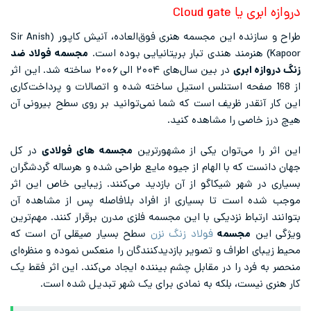
دروازه ابری یا Cloud gate
طراح و سازنده این مجسمه هنری فوق‌العاده، آنیش کاپور (Sir Anish
Kapoor) هنرمند هندی تبار بریتانیایی بوده است.
مجسمه فولاد ضد
زنگ دروازه ابری
در بین سال‌های ۲۰۰۴ الی ۲۰۰۶ ساخته شد. این اثر
از 168 صفحه استنلس استیل ساخته شده و اتصالات و پرداخت‌کاری
این کار آنقدر ظریف است که شما نمی‌توانید بر روی سطح بیرونی آن
هیچ درز خاصی را مشاهده کنید.
این اثر را می‌‌توان یکی از مشهورترین
مجسمه های فولادی
در کل
جهان دانست که با الهام از جیوه مایع طراحی شده و هرساله گردشگران
بسیاری در شهر شیکاگو از آن بازدید می‌کنند. زیبایی خاص این اثر
موجب شده است تا بسیاری از افراد بلافاصله پس از مشاهده آن
بتوانند ارتباط نزدیکی با این مجسمه فلزی مدرن برقرار کنند. مهم‌ترین
ویژگی‌ این
مجسمه
فولاد زنگ نزن
سطح بسیار صیقلی آن است که
محیط زیبای اطراف و تصویر بازدید‌کنندگان را منعکس نموده و منظره‌ای
منحصر به فرد را در مقابل چشم بیننده ایجاد می‌کند. این اثر فقط یک
کار هنری نیست، بلکه به نمادی برای یک شهر تبدیل شده است.