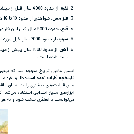
نقره
، از حدود 4000 سال قبل از میلاد به عنوان فلزی ارزشمند در تمدن‌های باستان مورد توجه بوده است.
فلز مس
، شواهدی از حدود 10 تا 18 هزارسال پیش نشان از کشف و بکارگیری این فلز دارد.
قلع
، حدود 5000 سال قبل این فلز در ترکیب با مس آلیاژی ساخت که عصر برنز را رقم زد.
سرب
، از حدود 7000 سال قبل مورد استفاده بشر بوده و خصوصیات ویژه آن باعث تحولاتی شده است.
آهن
، از حدود 1500 سال
باعث شده است.
انسان ماقبل تاریخ متوجه شد که برخی ا
تاریخچه فلزات آمده است
؛ طلا و نقره بس
مس قابلیت‌های بیشتری را به انسان ماقب
ابزارهای بسیار ابتدایی استفاده می‌شد. ک
می‌توانست با آهنگری سخت شود و به هر ش