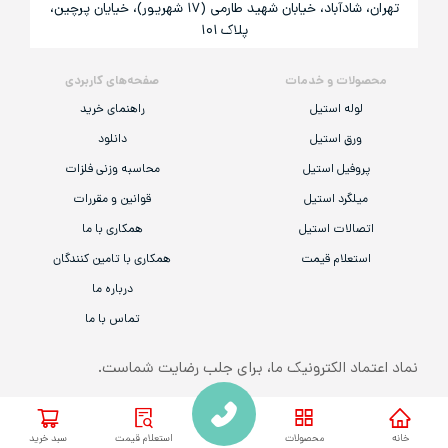
تهران، شادآباد، خیابان شهید طارمی (۱۷ شهریور)، خیایان پرچین،
پلاک ۱۰۱
محصولات و خدمات
صفحه‌های کاربردی
لوله استیل
راهنمای خرید
ورق استیل
دانلود
پروفیل استیل
محاسبه وزنی فلزات
میلگرد استیل
قوانین و مقررات
اتصالات استیل
همکاری با ما
استعلام قیمت
همکاری با تامین کنندگان
درباره ما
تماس با ما
نماد اعتماد الکترونیک ما، برای جلب رضایت شماست.
همه‌ی حقوق مادی و معنوی این وب‌سایت به «شرکت گام استیل صنعت قشم» تعلق
خانه
محصولات
استعلام قیمت
سبد خرید
دارد.