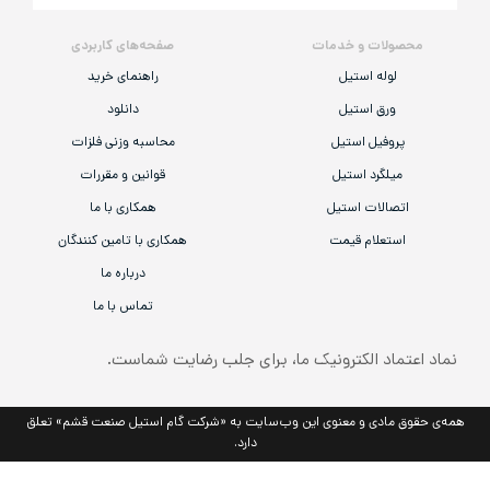
لات و خدمات
صفحه‌های کاربردی
وله استیل
راهنمای خرید
رق استیل
دانلود
وفیل استیل
محاسبه وزنی فلزات
لگرد استیل
قوانین و مقررات
الات استیل
همکاری با ما
تعلام قیمت
همکاری با تامین کنندگان
درباره ما
تماس با ما
اد الکترونیک ما، برای جلب رضایت شماست.
مادی و معنوی این وب‌سایت به «شرکت گام استیل صنعت قشم» تعلق
دارد.