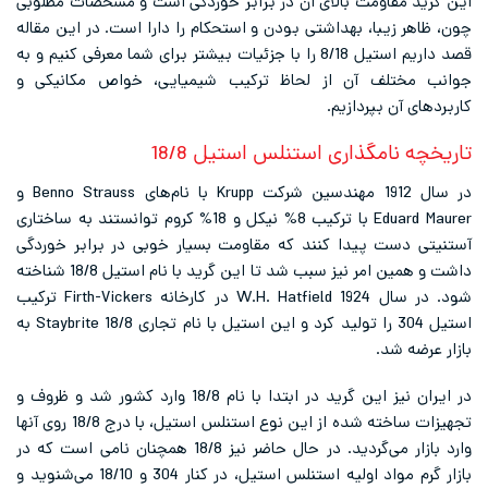
اومت بالای آن در برابر خوردگی‌ است و مشخصات مطلوبی
با، بهداشتی بودن و استحکام را دارا است. در این مقاله
قصد داریم استیل 8/18 را با جزئیات بیشتر برای شما معرفی کنیم و به
لف آن از لحاظ ترکیب شیمیایی، خواص مکانیکی و
 بپردازیم.
مگذاری استنلس استیل 18/8
در سال 1912 مهندسین شرکت Krupp با نام‌های Benno Strauss و
Eduard Maurer با ترکیب 8% نیکل و 18% کروم توانستند به ساختاری
ت پیدا کنند که مقاومت بسیار خوبی در برابر خوردگی
داشت و همین امر نیز سبب شد تا این گرید با نام استیل 18/8 شناخته
شود. در سال 1924 W.H. Hatfield در کارخانه Firth-Vickers ترکیب
استیل 304 را تولید کرد و این استیل با نام تجاری Staybrite 18/8 به
د.
در ایران نیز این گرید در ابتدا با نام 18/8 وارد کشور شد و ظروف و
تجهیزات ساخته شده از این نوع استنلس استیل، با درج 18/8 روی آنها
وارد بازار می‌گردید. در حال حاضر نیز 18/8 همچنان نامی است که در
بازار گرم مواد اولیه استنلس استیل، در کنار 304 و 18/10 می‌شنوید و