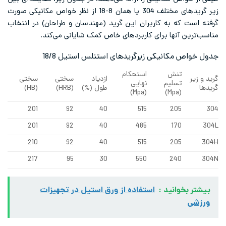
زیر گریدهای مختلف 304 یا همان 8-18 از نظر خواص مکانیکی صورت
ه به کاربران این گرید (مهندسان و طراحان) در انتخاب
آنها برای کاربردهای خاص کمک شایانی می‌کند.
کانیکی زیرگریدهای استنلس استیل 18/8
تنش
استحکام
ازدیاد
سختی
سختی
تسلیم
نهایی
طول (%)
(HRB)
(HB)
(Mpa)
(Mpa)
201
92
40
515
205
201
92
40
485
170
210
92
40
515
205
217
95
30
550
240
انید :
استفاده از ورق استیل در تجهیزات