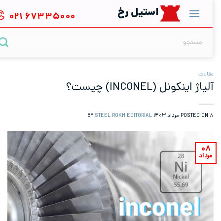
S
استیل رخ
۰۲۱
۶۷۳۳۵۰۰۰
cont
جستجو
برای:
قالات
لیاژ اینکونل (INCONEL) چیست؟
رداد ۱۴۰۳
POSTED ON
BY
STEEL ROKH EDITORIAL
۰۸
رداد