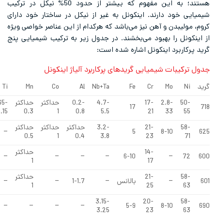
هستند؛ به این مفهوم که بیشتر از حدود 50% نیکل در ترکیب
یمیایی خود دارند. اینکونل به غیر از نیکل در ساختار خود دارای
روم، مولیبدن و آهن نیز می‌باشد که هرکدام از این عناصر خواصی ویژه
ز اینکونل را بهبود می‌بخشند. در جدول زیر به ترکیب شیمیایی پنج
رید پرکاربرد اینکونل اشاره شده است:
دول ترکیبات شیمیایی گریدهای پرکاربرد آلیاژ اینکونل
رید
Ni
Mo
Cr
Fe
Nb+Ta
Al
Co
Mn
Ti
50-
2.8-
17-
4.7-
0.2-
حداکثر
حداکثر
0.65-
17
71
1.15
0.3
1
0.8
5.5
21
33
55
58-
21-
3.2-
حداکثر
حداکثر
حداکثر
–
5
8-10
62
0.5
1
0.4
3.8
23
71
14-
حداکثر
–
–
–
–
6-10
–
72
60
1
17
58-
21-
حداکثر
60
–
بالانس
–
1-1.7
–
–
1
25
63
3.15-
20-
58-
–
–
–
–
5-9
8-10
69
3.25
23
63