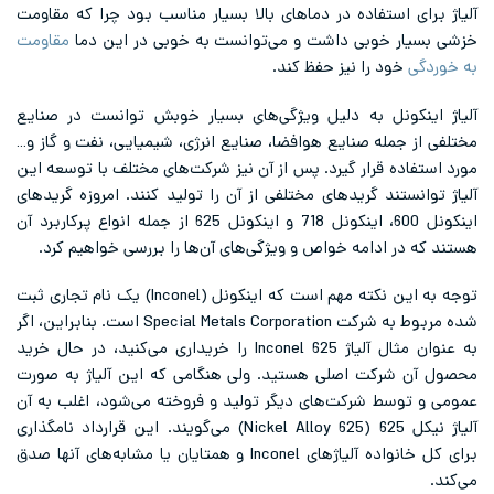
لیاژ برای استفاده در دماهای بالا بسیار مناسب بود چرا که مقاومت
زشی بسیار خوبی داشت و می‌توانست به خوبی در این دما
مقاومت
ه خوردگی
خود را نیز حفظ کند.
لیاژ اینکونل به دلیل ویژگی‌های بسیار خوبش توانست در صنایع
ختلفی از جمله صنایع هوافضا، صنایع انرژی، شیمیایی، نفت و گاز و…
ورد استفاده قرار گیرد. پس از آن نیز شرکت‌های مختلف با توسعه این
لیاژ توانستند گریدهای مختلفی از آن را تولید کنند. امروزه گریدهای
اینکونل 600، اینکونل 718 و اینکونل 625 از جمله انواع پرکاربرد آن
ستند که در ادامه خواص و ویژگی‌های آن‌ها را بررسی خواهیم کرد.
توجه به این نکته مهم است که اینکونل (Inconel) یک نام تجاری ثبت
شده مربوط به شرکت Special Metals Corporation است. بنابراین، اگر
به عنوان مثال آلیاژ Inconel 625 را خریداری می‌کنید، در حال خرید
حصول آن شرکت اصلی هستید. ولی هنگامی که این آلیاژ به صورت
مومی و توسط شرکت‌های دیگر تولید و فروخته می‌شود، اغلب به آن
آلیاژ نیکل 625 (Nickel Alloy 625) می‌گویند. این قرارداد نامگذاری
برای کل خانواده آلیاژهای Inconel و همتایان یا مشابه‌های آنها صدق
ی‌کند.