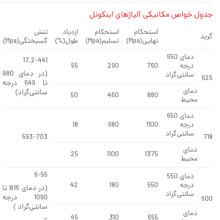
دول خواص مکانیکی آلیاژهای اینکونل
استحکام
استحکام
ازدیاد
تنش
رید
نهایی(Mpa)
تسلیم(Mpa)
طول(%)
گسیختگی(Mpa)
دمای 650
17.2-441
درجه
760
290
55
(در دمای 980
سانتی‌گراد
62
تا 649 درجه
دمای
سانتی‌گراد)
50
460
880
محیط
دمای 650
درجه
1100
980
18
سانتی‌گراد
593-703
71
دمای
25
1100
1375
محیط
6-55
دمای 550
درجه
550
180
42
(در دمای 816 تا
سانتی‌گراد
1090 درجه
60
سانتی‌گراد )
دمای
45
310
655