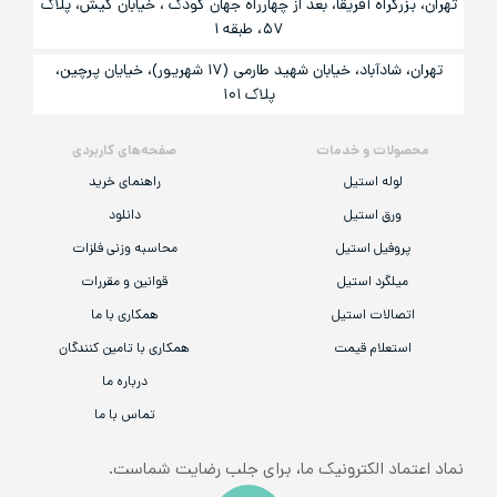
تهران، بزرگراه آفریقا، بعد از چهارراه جهان کودک ، خیابان کیش، پلاک
۵۷، طبقه ۱
تهران، شادآباد، خیابان شهید طارمی (۱۷ شهریور)، خیایان پرچین،
پلاک ۱۰۱
محصولات و خدمات
صفحه‌های کاربردی
لوله استیل
راهنمای خرید
ورق استیل
دانلود
پروفیل استیل
محاسبه وزنی فلزات
میلگرد استیل
قوانین و مقررات
اتصالات استیل
همکاری با ما
استعلام قیمت
همکاری با تامین کنندگان
درباره ما
تماس با ما
نماد اعتماد الکترونیک ما، برای جلب رضایت شماست.