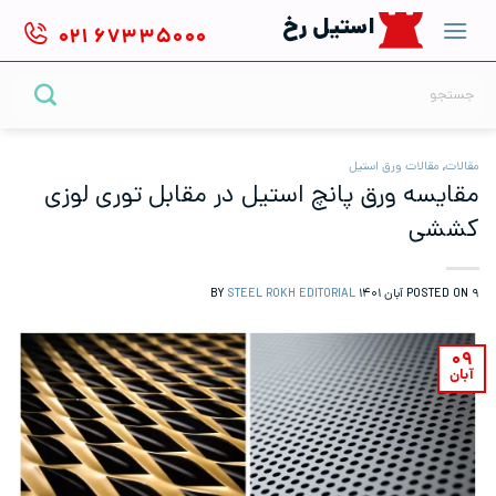
Ski
استیل رخ
۰۲۱
۶۷۳۳۵۰۰۰
t
conten
جستجو
برای:
مقالات
,
مقالات ورق استیل
مقایسه ورق پانچ استیل در مقابل توری لوزی
کششی
۹ آبان ۱۴۰۱
POSTED ON
BY
STEEL ROKH EDITORIAL
۰۹
آبان