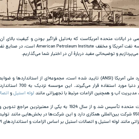
ردهای تخصصی در ایالات متحده آمریکاست که به‌دلیل فراگیر بودن و کیفیت بالای 
می‌گیرد. استاندارد API که مربوط به مؤسسه نفت آ
ی‌پردازیم و توضیحاتی مفید دربارۀ آن در اختیار شما می‌گذاریم.
استاندارد API که توسط موسسۀ استاندارد ملی آمریکا (ANSI) تایید شده است، مجموعه‌
وابسته ارائه می‌دهد که امروز
مدیریت آب و همچنین الزامات مرتبط با تجهیزاتی مانند
لوله استیل
و
اتصا
موسسه API در سال 1919 میلادی در ایالات متحده تأسیس شد و از سال 924
تبدیل شد. انجمن نفت آمریکا با بیش از 650 شرکت بین‌المللی همکاری دارد و این شرکت‌ها در بخش‌های
نند لوله استیل و اتصالات استیل بر اساس الزامات و استانداردهای API اهمیت زیادی دارد.