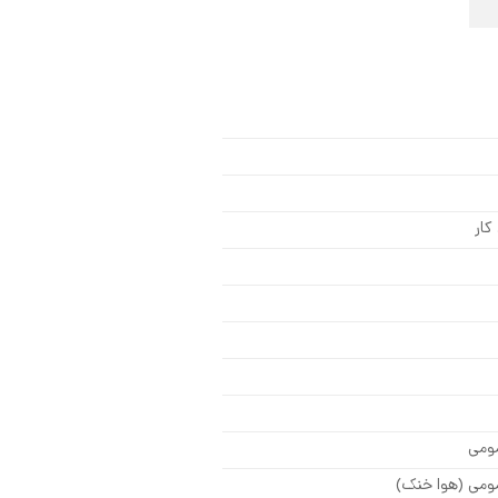
کار
مومی
ومی (هوا خنک)