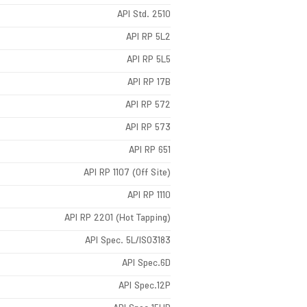
API Std. 2510
API RP 5L2
API RP 5L5
API RP 17B
API RP 572
API RP 573
API RP 651
API RP 1107 (Off Site)
API RP 1110
API RP 2201 (Hot Tapping)
API Spec. 5L/ISO3183
API Spec.6D
API Spec.12P