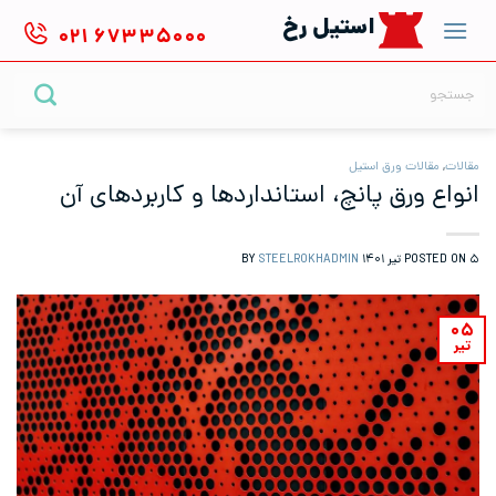
Ski
استیل رخ
۰۲۱
۶۷۳۳۵۰۰۰
t
conten
جستجو
برای:
مقالات
,
مقالات ورق استیل
انواع ورق پانچ، استانداردها و کاربرد‌های آن
۵ تیر ۱۴۰۱
POSTED ON
BY
STEELROKHADMIN
۰۵
تیر