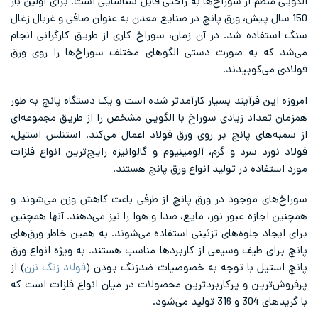
الگویی منظم از سوراخ‌ها به راحتی قابل شناسایی است. برای اولین بار
150 سال پیش، ورق پانچ در صنایع معدن به عنوان صافی و غربال زغال
سنگ استفاده شد. در آن زمان، سوراخ کاری از طریق کارگرانی انجام
می‌شد که به صورت دستی الگوهای مختلف سوراخ‌ها را روی ورق
فولادی می‌کوبیدند.
امروزه این فرآیند بسیار کارآمدتر شده است و یک دستگاه پانچ به طور
همزمان تعداد زیادی سوراخ با الگویی مشخص را از طریق مجموعه‌ای
از سمبه‌های پانچ بر روی ورق فولاد اعمال می‌کند. استنلس استیل،
فولاد نورد سرد و گرم، آلومینیوم و گالوانیزه رایج‌ترین انواع فلزات
مورد استفاده در تولید انواع ورق پانچ هستند.
سوراخ‌های موجود در ورق پانچ از طرفی باعث کاهش وزن می‌شوند و
همچنین اجازه عبور نور، مایع، صدا و هوا را نیز می‌دهند. آنها همچنین
برای ایجاد جلوه‌های تزئینی استفاده می‌شوند. به همین خاطر ورق‌های
پانچ برای طیف وسیعی از کاربردها مناسب هستند. به ویژه انواع ورق
پانچ استیل با توجه به خصوصیات ضدزنگ بودن (
فولاد زنگ نزن
) از
پرفروش‌ترین و پرکاربردترین محصولات در میان انواع فلزات است که
با گریدهای 304 و 316 تولید می‌شود.