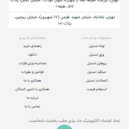
تهران، بزرگراه آفریقا، بعد از چهارراه جهان کودک ، خیابان کیش، پلاک
۵۷، طبقه ۱
تهران، شادآباد، خیابان شهید طارمی (۱۷ شهریور)، خیایان پرچین،
پلاک ۱۰۱
محصولات و خدمات
صفحه‌های کاربردی
لوله استیل
راهنمای خرید
ورق استیل
دانلود
پروفیل استیل
محاسبه وزنی فلزات
میلگرد استیل
قوانین و مقررات
اتصالات استیل
همکاری با ما
استعلام قیمت
همکاری با تامین کنندگان
درباره ما
تماس با ما
نماد اعتماد الکترونیک ما، برای جلب رضایت شماست.