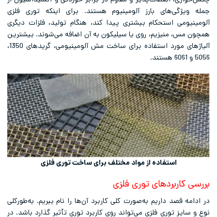
چکش‌خواری، انعطاف‌پذیر و مقاوم در برابر خوردگی و اکسیداسیون از
جمله ویژگی‌های بارز آلومینیوم هستند. برای اینکه توری فلزی
آلومینیومی استحکام بیشتری پیدا کند، هنگام تولید، فلزات دیگری
همچون مس، منیزیم، روی یا سیلیکون به آن اضافه می‌شوند. بیشترین
آلیاژهای مورد استفاده برای ساخت مش آلومینیومی، گریدهای 1350،
5056 و 6061 هستند.
استفاده از مواد مختلف برای ساخت توری فلزی
بررسی کاربردهای توری فلزی
در ادامه قصد داریم به‌صورت کلی کاربرد آن‌ها را نام ببریم. به‌طورکلی
نوع و سایز توری فلزی می‌تواند روی کاربرد توری تأثیر گذارد باشد. در