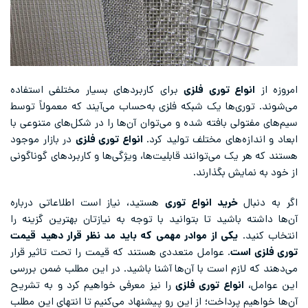
امروزه از
انواع
توری‌ فلزی
برای کاربردهای بسیار مختلفی استفاده
می‌شوند. توری‌ها یک شبکه فلزی به‌حساب می‌آیند که معمولاً توسط
سیم‌های مفتولی بافته شده‌ و می‌توان آن‌ها را در شکل‌های متنوعی با
ابعاد و اندازه‌های مختلف تولید کرد.
انواع توری فلزی
در بازار موجود
هستند که هر یک می‌توانند قابلیت‌ها، ویژگی‌ها و کاربردهای گوناگونی
از خود به نمایش بگذارند.
اگر به دنبال
خرید انواع توری
هستید، نیاز است اطلاعاتی درباره
آن‌ها داشته باشید تا بتوانید با توجه به نیازتان بهترین گزینه را
انتخاب کنید.
ی
ک
ی
از موادر مهم
ی
که با
ی
د
مد نظر قرار ده
ی
د
قیمت
توری فلزی
است
. عوامل متعددی هستند که قیمت را تحت تاثیر قرار
می‌دهند که لازم است با آن‌ها آشنا باشید. در این مطلب ضمن بررسی
این عوامل،
انواع توری فلزی
را نیز معرفی خواهیم کرد و به تشریح
آن‌ها خواهیم پرداخت؛ از این‌ رو پیشنهاد می‌کنیم تا انتهای این مطلب