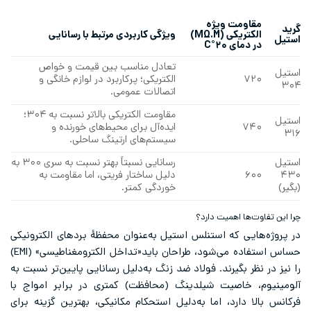
مقاومت ویژه
گرید
الکتریکی (ΜΩ.M)
ویژگی کاربردی مرتبط با رسانایی
استیل
در دمای ۲۰°C
تعادل مناسب بین قیمت و خواص
استیل
۷۲۰
الکتریکی؛ پرکاربرد در لوازم خانگی و
۳۰۴
اتصالات عمومی.
مقاومت الکتریکی بالاتر نسبت به ۳۰۴؛
استیل
۷۴۰
ایده‌آل برای محیط‌های خورنده و
۳۱۶
سیستم‌های ارتینگ ساحلی.
استیل
رسانایی نسبتاً بهتر نسبت به سری ۳۰۰ به
۴۳۰
۶۰۰
دلیل ساختار فریتی، اما مقاومت به
(بگیر)
خوردگی کمتر.
چرا این تفاوت‌ها اهمیت دارد؟
در پروژه‌هایی که استنلس استیل به‌عنوان محفظۀ برد‌های الکترونیکی
حساس استفاده می‌شود، طراحان باید«تداخل الکترومغناطیسی» (EMI)
را نیز در نظر بگیرند. فولاد ضد زنگ به‌دلیل رسانایی پایین‌تر نسبت به
آلومینیوم، خاصیت شیلدینگ (محافظت) کمتری در برابر امواج با
فرکانس بالا دارد، اما به‌دلیل استحکام مکانیکی، بهترین گزینه برای