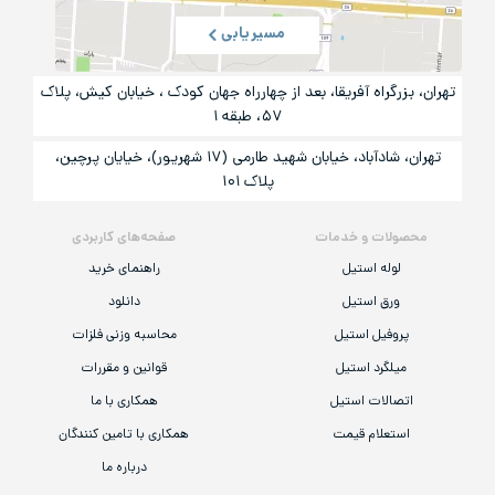
مسیریابی
تهران، بزرگراه آفریقا، بعد از چهارراه جهان کودک ، خیابان کیش، پلاک
۵۷، طبقه ۱
تهران، شادآباد، خیابان شهید طارمی (۱۷ شهریور)، خیایان پرچین،
پلاک ۱۰۱
محصولات و خدمات
صفحه‌های کاربردی
لوله استیل
راهنمای خرید
ورق استیل
دانلود
پروفیل استیل
محاسبه وزنی فلزات
میلگرد استیل
قوانین و مقررات
اتصالات استیل
همکاری با ما
استعلام قیمت
همکاری با تامین کنندگان
درباره ما