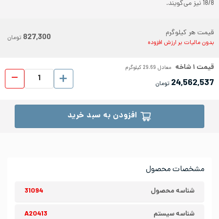
18/8 نیز می‌گویند.
قیمت هر کیلوگرم
827,300
تومان
بدون مالیات بر ارزش افزوده
قیمت
۱
شاخه
معادل
29.69
کیلوگرم
پروفیل ا
24,562,537
تومان
افزودن به سبد خرید
مشخصات محصول
شناسه محصول
31094
شناسه سیستم
A20413