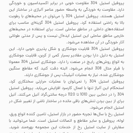
پروفیل استیل 304 مقاومت خوبی در برابر اکسیداسیون و خوردگی
دارد. مقاومت به خوردگی به واسطه حضور عناصر آلیاژی در ساختار این
استیل هستند. پروفیل استیل 304 را می‌توان در محیط‌های با رطوبت
بالا به راختی استفاده کرد. پروفیل استیل 304 گزینه‌ای مناسب برای
استفاده‌های داخلی در مناطق ساحلی است. برای استفاده در محیط‌های
خارجی مناطق ساحلی این استیل ایده‌آل نیست و پس از مدتی طولانی
آثار خوردگی در آن مشاهده می‌شود.
پروفیل استیل 304 قابلیت جوشکاری و شکل پذیری خوبی دارد. این
استیل به دلیل دارا بودن مقادیر بسیار کمی از کربن، قابلیت جوشکاری
به انواع روش‌های رایج در صنعت را دارد. جوشکاری استیل 304 معمولا
با فیلر متال 308 انجام می‌شود. البته دقت کنید که مقاطع سنگین
جوشکاری شده، نیاز به عملیات آنیلینگ پس از جوشکاری دارند.
پروفیل استیل 304 را نمی‌توان با عملیات حرارتی سختکاری کرد.
استحکام این آلیاژ تنها با اعمال کارسرد افزایش می‌یابد. پروفیل استیل
304 را در دمایی بین 1010 تا 1120 درجه سانتی‌گراد آنیل می‌کنند. آنیل
برای از بین بردن تنش‌های باقی مانده در ساختار ناشی از تغییر شکل در
استیل انجام می‌شود.
استیل رخ با سال‌ها تجربه حضور در بازار استیل، تامین کننده انواع ورق،
لوله، پروفیل و سایر مقاطع و اتصالات استیل است. شما می‌توانید با
سفارش از سایت استیل رخ از خدمات این مجموعه بهره‌مند شوید.