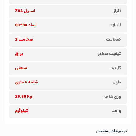
آلیاژ
استیل 304
اندازه
ابعاد 80*80
ضخامت
ضخامت 2
کیفیت سطح
براق
کاربرد
صنعتی
طول
شاخه 6 متری
وزن شاخه
29.69 Kg
واحد
کیلوگرم
توضیحات محصول