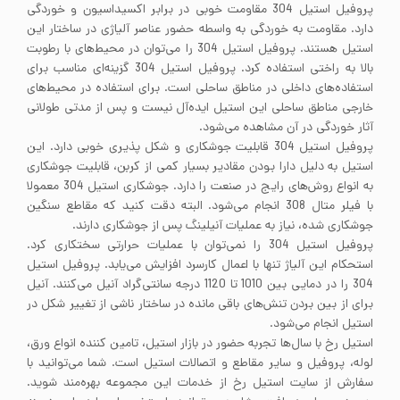
پروفیل استیل 304 مقاومت خوبی در برابر اکسیداسیون و خوردگی
دارد. مقاومت به خوردگی به واسطه حضور عناصر آلیاژی در ساختار این
استیل هستند. پروفیل استیل 304 را می‌توان در محیط‌های با رطوبت
بالا به راختی استفاده کرد. پروفیل استیل 304 گزینه‌ای مناسب برای
استفاده‌های داخلی در مناطق ساحلی است. برای استفاده در محیط‌های
خارجی مناطق ساحلی این استیل ایده‌آل نیست و پس از مدتی طولانی
آثار خوردگی در آن مشاهده می‌شود.
پروفیل استیل 304 قابلیت جوشکاری و شکل پذیری خوبی دارد. این
استیل به دلیل دارا بودن مقادیر بسیار کمی از کربن، قابلیت جوشکاری
به انواع روش‌های رایج در صنعت را دارد. جوشکاری استیل 304 معمولا
با فیلر متال 308 انجام می‌شود. البته دقت کنید که مقاطع سنگین
جوشکاری شده، نیاز به عملیات آنیلینگ پس از جوشکاری دارند.
پروفیل استیل 304 را نمی‌توان با عملیات حرارتی سختکاری کرد.
استحکام این آلیاژ تنها با اعمال کارسرد افزایش می‌یابد. پروفیل استیل
304 را در دمایی بین 1010 تا 1120 درجه سانتی‌گراد آنیل می‌کنند. آنیل
برای از بین بردن تنش‌های باقی مانده در ساختار ناشی از تغییر شکل در
استیل انجام می‌شود.
استیل رخ با سال‌ها تجربه حضور در بازار استیل، تامین کننده انواع ورق،
لوله، پروفیل و سایر مقاطع و اتصالات استیل است. شما می‌توانید با
سفارش از سایت استیل رخ از خدمات این مجموعه بهره‌مند شوید.