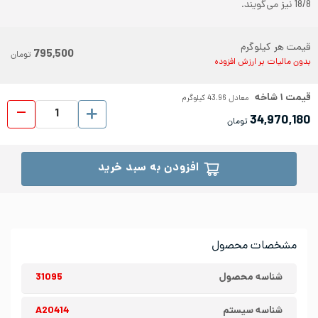
18/8 نیز می‌گویند.
قیمت هر کیلوگرم
795,500
تومان
بدون مالیات بر ارزش افزوده
قیمت
۱
شاخه
معادل
43.96
کیلوگرم
پروفیل ا
34,970,180
تومان
افزودن به سبد خرید
مشخصات محصول
شناسه محصول
31095
شناسه سیستم
A20414