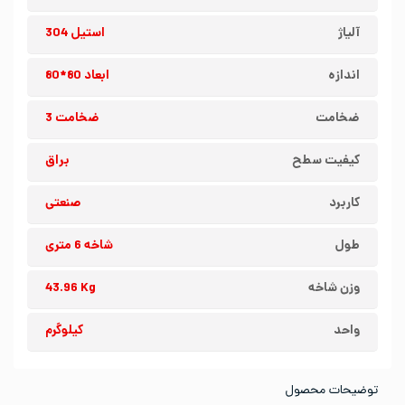
آلیاژ
استیل 304
اندازه
ابعاد 80*80
ضخامت
ضخامت 3
کیفیت سطح
براق
کاربرد
صنعتی
طول
شاخه 6 متری
وزن شاخه
43.96 Kg
واحد
کیلوگرم
توضیحات محصول