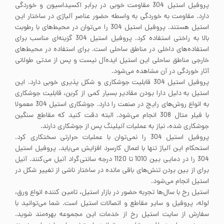
پروفیل استیل 304 مقاومت خوبی در برابر اکسیداسیون و خوردگی
دارد. مقاومت به خوردگی به واسطه حضور عناصر آلیاژی در ساختار این
استیل هستند. پروفیل استیل 304 را می‌توان در محیط‌های با رطوبت
بالا به راختی استفاده کرد. پروفیل استیل 304 گزینه‌ای مناسب برای
استفاده‌های داخلی در مناطق ساحلی است. برای استفاده در محیط‌های
خارجی مناطق ساحلی این استیل ایده‌آل نیست و پس از مدتی طولانی
آثار خوردگی در آن مشاهده می‌شود.
پروفیل استیل 304 قابلیت جوشکاری و شکل پذیری خوبی دارد. این
استیل به دلیل دارا بودن مقادیر بسیار کمی از کربن، قابلیت جوشکاری
به انواع روش‌های رایج در صنعت را دارد. جوشکاری استیل 304 معمولا
با فیلر متال 308 انجام می‌شود. البته دقت کنید که مقاطع سنگین
جوشکاری شده، نیاز به عملیات آنیلینگ پس از جوشکاری دارند.
پروفیل استیل 304 را نمی‌توان با عملیات حرارتی سختکاری کرد.
استحکام این آلیاژ تنها با اعمال کارسرد افزایش می‌یابد. پروفیل استیل
304 را در دمایی بین 1010 تا 1120 درجه سانتی‌گراد آنیل می‌کنند. آنیل
برای از بین بردن تنش‌های باقی مانده در ساختار ناشی از تغییر شکل در
استیل انجام می‌شود.
استیل رخ با سال‌ها تجربه حضور در بازار استیل، تامین کننده انواع ورق،
لوله، پروفیل و سایر مقاطع و اتصالات استیل است. شما می‌توانید با
سفارش از سایت استیل رخ از خدمات این مجموعه بهره‌مند شوید.