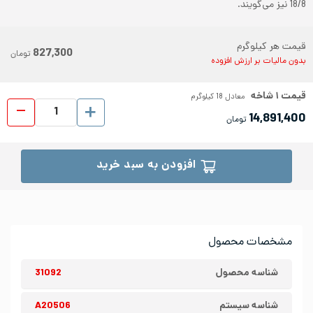
18/8 نیز می‌گویند.
قیمت هر کیلوگرم
827,300
تومان
بدون مالیات بر ارزش افزوده
قیمت
۱
شاخه
معادل
18
کیلوگرم
پروفیل ا
14,891,400
تومان
افزودن به سبد خرید
مشخصات محصول
شناسه محصول
31092
شناسه سیستم
A20506