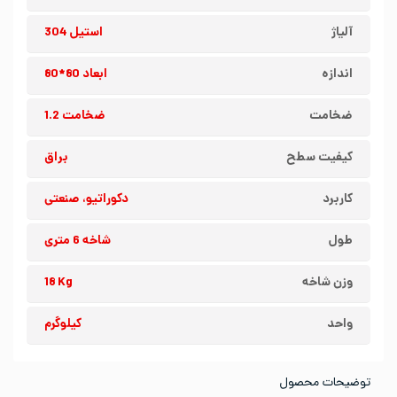
آلیاژ
استیل 304
اندازه
ابعاد 80*80
ضخامت
ضخامت 1.2
کیفیت سطح
براق
کاربرد
دکوراتیو، صنعتی
طول
شاخه 6 متری
وزن شاخه
18 Kg
واحد
کیلوگرم
توضیحات محصول