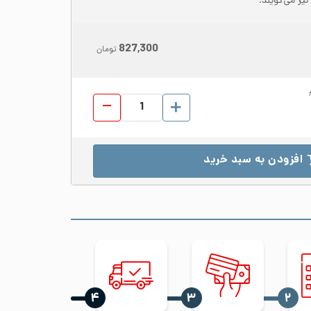
827,300
تومان
پروفیل استیل 304 ابعاد 80*80 ضخامت 1.5 براق شاخه 6 متری عدد
افزودن به سبد خرید
‍۴
‍۳
‍۲