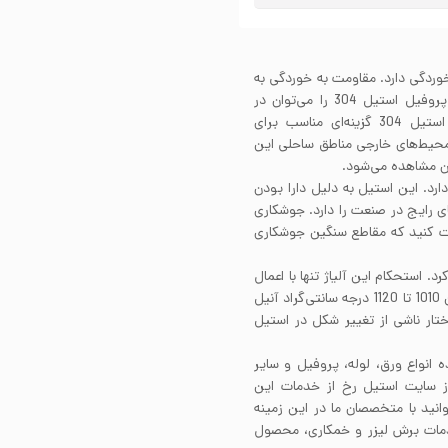
یون و خوردگی دارد. مقاومت به خوردگی به
واسطه حضور عناصر آلیاژی در ساختار این استیل هستند. پروفیل استیل 304 را می‌توان در
محیط‌های با رطوبت بالا به راختی استفاده کرد. پروفیل استیل 304 گزینه‌ای مناسب برای
 محیط‌های خارجی مناطق ساحلی این
آن مشاهده می‌شود.
خوبی دارد. این استیل به دلیل دارا بودن
ای رایج در صنعت را دارد. جوشکاری
نجام می‌شود. البته دقت کنید که مقاطع سنگین جوشکاری
تکاری کرد. استحکام این آلیاژ تنها با اعمال
کارسرد افزایش می‌یابد. پروفیل استیل 304 را در دمایی بین 1010 تا 1120 درجه سانتی‌گراد آنیل
ختار ناشی از تغییر شکل در استیل
ه انواع ورق، لوله، پروفیل و سایر
از سایت استیل رخ از خدمات این
انید با متخصصان ما در این زمینه
ز خدمات برش لیزر و خمکاری، محصول