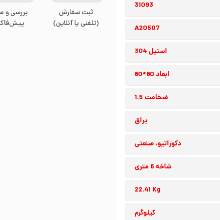
31093
ثبت سفارش
بررسی و ص
(تلفنی یا آنلاین)
پیش‌فاکت
A20507
استیل 304
ابعاد 80*80
ضخامت 1.5
براق
دکوراتیو، صنعتی
شاخه 6 متری
22.41 Kg
کیلوگرم