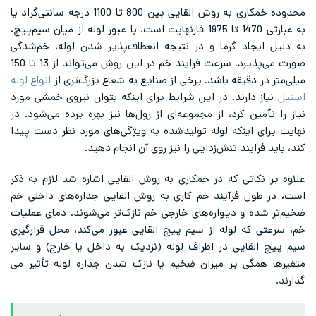
محدوده خمکاری به روش القایی بین 800 تا 1100 درجه سانتی‌گراد یا
به عبارتی 1470 تا 1975 فارنهایت است. با عبور لوله از میان سیم‌پیچ،
به دلیل ایجاد گرما و در نتیجه انعطاف‌پذیر شدن لوله، خم‌شدگی
صورت می‌پذیرد. سرعت فرایند خم در این روش می‌تواند از 13 تا 150
میلی‌متر در دقیقه باشد. برخی از صنایع به شعاع بزرگ‌تری از
انواع لوله‌
استیل
نیاز دارند. در این شرایط برای اینکه بتوان نیروی خمشی مورد
نیاز را تأمین کرد، از مجموعه‌ای از رول‌ها نیز بهره برده می‌شود. در
نهایت برای اینکه لوله تولیدشده به ویژگی‌های مورد نظر دست پیدا
کند، باید فرایند تنش‌زدایی را نیز روی آن انجام دهید.
علاوه بر نکاتی که در خمکاری به روش القایی اشاره شد لازم به ذکر
است، در طول فرآیند خم کاری به روش القایی جداره‌های داخلی خم
ضخیم‌تر شده و دیواره‌های خارجی خم نازک‌تر می‌شوند. دمای عملیات
خم، سرعتی که لوله از سیم پیچ القایی عبور می‌کند، محل قرارگیری
سیم پیچ القایی در اطراف لوله (نزدیک به داخل یا خارج) و سایر
متغیرها همگی بر میزان ضخیم یا نازک شدن جداره لوله تأثیر می
گذارند.