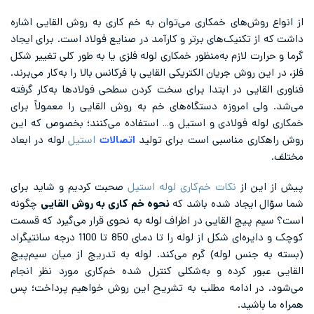
از انواع روش‌های خمکاری می‌توان به خم کاری به روش القایی اشاره
داشت که از تکنیک‌های برتر و کارآمد در صنایع فولاد است. برای ایجاد
گرما و حرارت لازم به‌منظور خمکاری لوله فلزی یا به طور کلی تغییر شکل
فلز، در این روش جریان الکتریکی القایی با فرکانس بالا را به‌کار می‌برند.
فناوری القایی در ابتدا برای سخت کردن سطحی فولادها به‌کار گرفته
می‌شد. ولی امروزه دستگاه‌های خم به روش القایی را معمولاً برای
خمکاری لوله فولادی و استیل و… استفاده می‌کنند؛ بخصوص که این
روش راهکاری مناسبی است برای تولید
اتصالات
استیل
لوله در ابعاد
مختلف.
پیش از این از
نکات خم‌کاری لوله استیل
صحبت کردیم و شاید برای
شما سؤال ایجاد شده باشد که
نحوه خم کاری به روش القایی
چگونه
است؟ سیم پیچ القایی در اطراف لوله به نحوی قرار می‌گیرد که قسمت
کوچک و دایره‌ای شکل از لوله را تا دمای 850 تا 1100 درجه سانتیگراد
(بسته به جنس لوله) گرم می‌کند. لوله به تدریج از میان سیم‌پیچ
القایی عبور کرده و به‌شکلی کنترل شده خم‌کاری مورد نظر انجام
می‌‍‌‌شود. در ادامه مطلب به تشریح این روش خواهیم پرداخت؛ پس
همراه ما باشید.