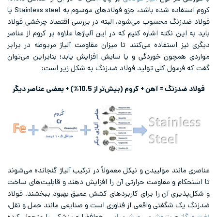
کروم استفاده شده باشد، جزو فولادهای موسوم به Stainless steel یا
فولاد ضدزنگ محسوب می‌شود، البته در بررسی اقتصاد چرخشی فولاد
باید به این نکته اشاره کنیم که در این آلیاژها علاوه بر کروم از عناصر
دیگری نیز استفاده می‌کنند تا میزان مقاومت آلیاژ مربوطه در برابر
مواردی همچون خوردگی و یا سایش افزایش یابد؛ بنابراین می‌توان
گفت که فرمول کلی تولید فولاد ضدزنگ به شکل زیر است:
فولاد ضدزنگ = آهن + کروم (بیش‌تر از 10.5%) + بعضی عناصر دیگر
عناصری مانند مولیبدن و نیکل معمولاً در ترکیب آلیاژ گنجانده می‌شوند
تا استحکام و مقاومت حرارتی آن را افزایش دهند و قابلیت‌های ساخت
و شکل‌پذیری آن را برای کاربردهای کشش عمیق بهبود ببخشند. فولاد
ضدزنگ یک شگفتی واقعی از فناوری است و صنایعی مانند حمل و نقل،