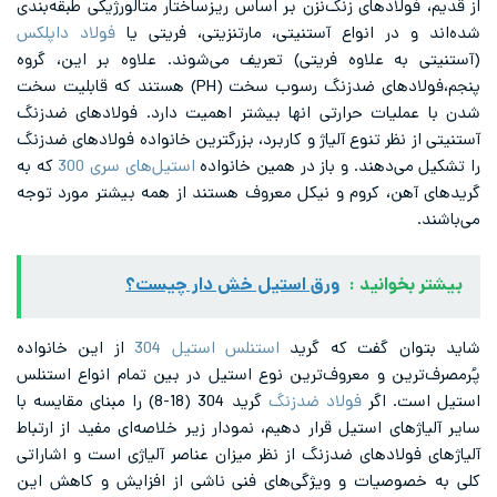
از قدیم، فولادهای زنگ‌نزن بر اساس ریزساختار متالورژیکی طبقه‌بندی
شده‌اند و در انواع آستنیتی، مارتنزیتی، فریتی یا
فولاد داپلکس
(آستنیتی به علاوه فریتی) تعریف می‌شوند. علاوه بر این، گروه
پنجم،فولادهای ضدزنگ رسوب سخت (PH) هستند که قابلیت سخت
شدن با عملیات حرارتی انها بیشتر اهمیت دارد. فولادهای ضدزنگ
آستنیتی از نظر تنوع آلیاژ و کاربرد، بزرگترین خانواده فولادهای ضدزنگ
را تشکیل می‌دهند. و باز در همین خانواده
استیل‌های سری 300
که به
گریدهای آهن، کروم و نیکل معروف هستند از همه بیشتر مورد توجه
می‌باشند.
بیشتر بخوانید :
ورق استیل خش دار چیست؟
شاید بتوان گفت که گرید
استنلس استیل 304
از این خانواده
پُرمصرف‌ترین و معروف‌ترین نوع استیل در بین تمام انواع استنلس
استیل است. اگر
فولاد ضدزنگ
گرید 304 (18-8) را مبنای مقایسه با
سایر آلیاژهای استیل قرار دهیم، نمودار زیر خلاصه‌ای مفید از ارتباط
آلیاژهای فولادهای ضدزنگ از نظر میزان عناصر آلیاژی است و اشاراتی
کلی به خصوصیات و ویژگی‌های فنی ناشی از افزایش و کاهش این