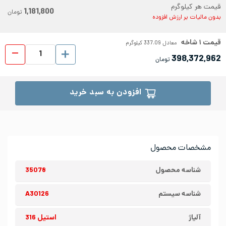
قیمت هر کیلوگرم
1,181,800
تومان
بدون مالیات بر ارزش افزوده
قیمت
۱
شاخه
معادل
337.09
کیلوگرم
میلگ
398,372,962
تومان
افزودن به سبد خرید
مشخصات محصول
شناسه محصول
35078
شناسه سیستم
A30126
آلیاژ
استیل 316