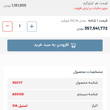
قیمت هر کیلوگرم
1,181,800
تومان
بدون مالیات بر ارزش افزوده
قیمت
۱
شاخه
معادل
302.54
کیلوگرم
میلگ
357,541,772
تومان
افزودن به سبد خرید
مشخصات محصول
شناسه محصول
35077
شناسه سیستم
A30125
آلیاژ
استیل 316