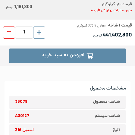
قیمت هر کیلوگرم
1,181,800
تومان
بدون مالیات بر ارزش افزوده
قیمت
۱
شاخه
معادل
373.5
کیلوگرم
میلگر
441,402,300
تومان
افزودن به سبد خرید
مشخصات محصول
شناسه محصول
35079
شناسه سیستم
A30127
آلیاژ
استیل 316