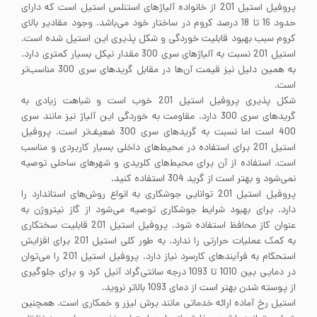
پروفیل استیل 201 از خانواده آلیاژهای استنلس استیل است که دارای
حدود 16 تا 18 درصد کروم در ساختار خود می‌باشد. وجود مقادیر بالای
کروم سبب بهبود قابلیت خوردگی و شکل پذیری این استیل شده است.
استیل 201 نسبت به آلیاژهای سری 300 مقدار نیکل بسیار کمتری دارد.
به همین دلیل نیز قیمت آن‌ها در مقابل گریدهای سری 300 مناسب‌تر
است.
شکل پذیری پروفیل استیل 201 خوب است و شباهت زیادی به
گریدهای سری 300 دارد. مقاومت به خوردگی این آلیاژ نیز مانند سری
400 است اما نسبت به گریدهای سری 300 ضعیف‌تر است. پروفیل
استیل 201 برای استفاده در محیط‌های داخلی بسیار کاربردی و مناسب
است. استفاده از آن برای محیط‌های کلریدی و شهرهای ساحلی توصیه
نمی‌شود و بهتر است از گرید 304 استفاده کنید.
پروفیل استیل 201 توانایی جوشکاری به انواع روش‌های استاندارد را
دارد. برای بهبود شرایط جوشکاری توصیه می‌شود از گاز نیتروژن به
عنوان کاز محافظ استفاده شود. پروفیل استیل 201 قابلیت سختکاری
به کمک عملیات حرارتی را ندارد. به طور کلی استیل 201 برای افزایش
استحکام به فرآیندهای کارسرد نیاز دارد. پروفیل استیل 201 را می‌توان
در دمایی بین 1010 تا 1093 درجه سانتی‌گراد آنیل کرد و برای جلوگیری
از پوسته شدن بهتر است از دمای 1093 بالاتر نروید.
استیل رخ آماده ارائه خدماتی مانند برش لیزر و خمکاری است. همچنین