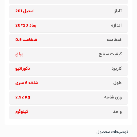
آلیاژ
استیل 201
اندازه
ابعاد 20*20
ضخامت
ضخامت 0.8
کیفیت سطح
براق
کاربرد
دکوراتیو
طول
شاخه 6 متری
وزن شاخه
2.92 Kg
واحد
کیلوگرم
توضیحات محصول