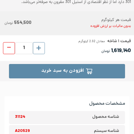
301 دارد اما از نظر اقتصادی از استیل 301 مقرون به صرفه‌تر می‌باشد.
قیمت هر کیلوگرم
554,500
تومان
بدون مالیات بر ارزش افزوده
قیمت
۱
شاخه
معادل
2.92
کیلوگرم
پروفیل ا
1,619,140
تومان
افزودن به سبد خرید
مشخصات محصول
شناسه محصول
31124
شناسه سیستم
A20529