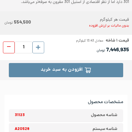
301 دارد اما از نظر اقتصادی از استیل 301 مقرون به صرفه‌تر می‌باشد.
قیمت هر کیلوگرم
554,500
تومان
بدون مالیات بر ارزش افزوده
قیمت
۱
شاخه
معادل
13.43
کیلوگرم
پروفیل اس
7,446,935
تومان
افزودن به سبد خرید
مشخصات محصول
شناسه محصول
31123
شناسه سیستم
A20528