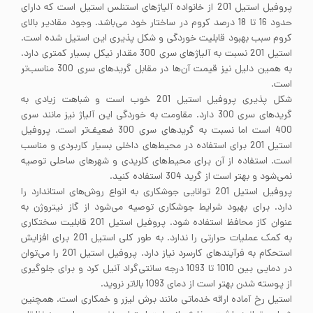
پروفیل استیل 201 از خانواده آلیاژهای استنلس استیل است که دارای
حدود 16 تا 18 درصد کروم در ساختار خود می‌باشد. وجود مقادیر بالای
کروم سبب بهبود قابلیت خوردگی و شکل پذیری این استیل شده است.
استیل 201 نسبت به آلیاژهای سری 300 مقدار نیکل بسیار کمتری دارد.
به همین دلیل نیز قیمت آن‌ها در مقابل گریدهای سری 300 مناسب‌تر
است.
شکل پذیری پروفیل استیل 201 خوب است و شباهت زیادی به
گریدهای سری 300 دارد. مقاومت به خوردگی این آلیاژ نیز مانند سری
400 است اما نسبت به گریدهای سری 300 ضعیف‌تر است. پروفیل
استیل 201 برای استفاده در محیط‌های داخلی بسیار کاربردی و مناسب
است. استفاده از آن برای محیط‌های کلریدی و شهرهای ساحلی توصیه
نمی‌شود و بهتر است از گرید 304 استفاده کنید.
پروفیل استیل 201 توانایی جوشکاری به انواع روش‌های استاندارد را
دارد. برای بهبود شرایط جوشکاری توصیه می‌شود از گاز نیتروژن به
عنوان کاز محافظ استفاده شود. پروفیل استیل 201 قابلیت سختکاری
به کمک عملیات حرارتی را ندارد. به طور کلی استیل 201 برای افزایش
استحکام به فرآیندهای کارسرد نیاز دارد. پروفیل استیل 201 را می‌توان
در دمایی بین 1010 تا 1093 درجه سانتی‌گراد آنیل کرد و برای جلوگیری
از پوسته شدن بهتر است از دمای 1093 بالاتر نروید.
استیل رخ آماده ارائه خدماتی مانند برش لیزر و خمکاری است. همچنین