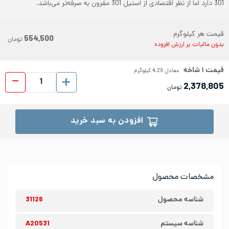
301 دارد اما از نظر اقتصادی از استیل 301 مقرون به صرفه‌تر می‌باشد.
قیمت هر کیلوگرم
554,500
تومان
بدون مالیات بر ارزش افزوده
قیمت
۱
شاخه
معادل
4.29
کیلوگرم
پروفیل ا
2,378,805
تومان
افزودن به سبد خرید
مشخصات محصول
شناسه محصول
31126
شناسه سیستم
A20531