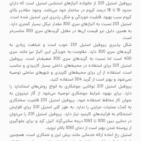
پروفیل استیل 201 از خانواده آلیاژهای استنلس استیل است که دارای
حدود 16 تا 18 درصد کروم در ساختار خود می‌باشد. وجود مقادیر بالای
کروم سبب بهبود قابلیت خوردگی و شکل پذیری این استیل شده است.
استیل 201 نسبت به آلیاژهای سری 300 مقدار نیکل بسیار کمتری دارد.
به همین دلیل نیز قیمت آن‌ها در مقابل گریدهای سری 300 مناسب‌تر
است.
شکل پذیری پروفیل استیل 201 خوب است و شباهت زیادی به
گریدهای سری 300 دارد. مقاومت به خوردگی این آلیاژ نیز مانند سری
400 است اما نسبت به گریدهای سری 300 ضعیف‌تر است. پروفیل
استیل 201 برای استفاده در محیط‌های داخلی بسیار کاربردی و مناسب
است. استفاده از آن برای محیط‌های کلریدی و شهرهای ساحلی توصیه
نمی‌شود و بهتر است از گرید 304 استفاده کنید.
پروفیل استیل 201 توانایی جوشکاری به انواع روش‌های استاندارد را
دارد. برای بهبود شرایط جوشکاری توصیه می‌شود از گاز نیتروژن به
عنوان کاز محافظ استفاده شود. پروفیل استیل 201 قابلیت سختکاری
به کمک عملیات حرارتی را ندارد. به طور کلی استیل 201 برای افزایش
استحکام به فرآیندهای کارسرد نیاز دارد. پروفیل استیل 201 را می‌توان
در دمایی بین 1010 تا 1093 درجه سانتی‌گراد آنیل کرد و برای جلوگیری
از پوسته شدن بهتر است از دمای 1093 بالاتر نروید.
استیل رخ آماده ارائه خدماتی مانند برش لیزر و خمکاری است. همچنین