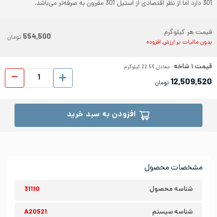
301 دارد اما از نظر اقتصادی از استیل 301 مقرون به صرفه‌تر می‌باشد.
قیمت هر کیلوگرم
554,500
تومان
بدون مالیات بر ارزش افزوده
قیمت
۱
شاخه
معادل
22.56
کیلوگرم
پروفیل اس
12,509,520
تومان
افزودن به سبد خرید
مشخصات محصول
شناسه محصول
31110
شناسه سیستم
A20521