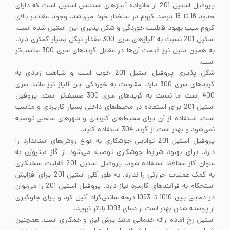
پروفیل استیل 201 از خانواده آلیاژهای استنلس استیل است که دارای
حدود 16 تا 18 درصد کروم در ساختار خود می‌باشد. وجود مقادیر بالای
کروم سبب بهبود قابلیت خوردگی و شکل پذیری این استیل شده است.
استیل 201 نسبت به آلیاژهای سری 300 مقدار نیکل بسیار کمتری دارد.
به همین دلیل نیز قیمت آن‌ها در مقابل گریدهای سری 300 مناسب‌تر
است.
شکل پذیری پروفیل استیل 201 خوب است و شباهت زیادی به
گریدهای سری 300 دارد. مقاومت به خوردگی این آلیاژ نیز مانند سری
400 است اما نسبت به گریدهای سری 300 ضعیف‌تر است. پروفیل
استیل 201 برای استفاده در محیط‌های داخلی بسیار کاربردی و مناسب
است. استفاده از آن برای محیط‌های کلریدی و شهرهای ساحلی توصیه
نمی‌شود و بهتر است از گرید 304 استفاده کنید.
پروفیل استیل 201 توانایی جوشکاری به انواع روش‌های استاندارد را
دارد. برای بهبود شرایط جوشکاری توصیه می‌شود از گاز نیتروژن به
عنوان کاز محافظ استفاده شود. پروفیل استیل 201 قابلیت سختکاری
به کمک عملیات حرارتی را ندارد. به طور کلی استیل 201 برای افزایش
استحکام به فرآیندهای کارسرد نیاز دارد. پروفیل استیل 201 را می‌توان
در دمایی بین 1010 تا 1093 درجه سانتی‌گراد آنیل کرد و برای جلوگیری
از پوسته شدن بهتر است از دمای 1093 بالاتر نروید.
استیل رخ آماده ارائه خدماتی مانند برش لیزر و خمکاری است. همچنین