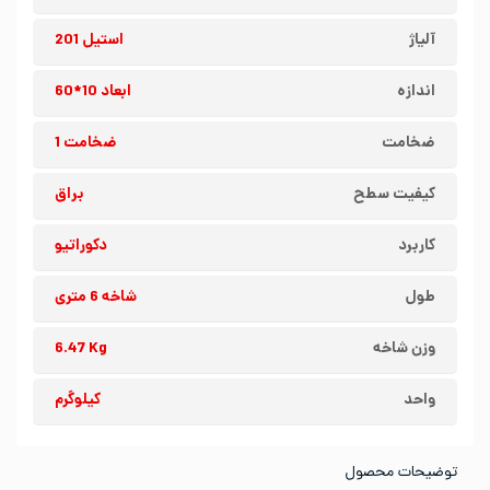
آلیاژ
استیل 201
اندازه
ابعاد 10*60
ضخامت
ضخامت 1
کیفیت سطح
براق
کاربرد
دکوراتیو
طول
شاخه 6 متری
وزن شاخه
6.47 Kg
واحد
کیلوگرم
توضیحات محصول