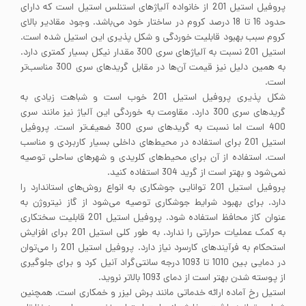
پروفیل استیل 201 از خانواده آلیاژهای استنلس استیل است که دارای
حدود 16 تا 18 درصد کروم در ساختار خود می‌باشد. وجود مقادیر بالای
کروم سبب بهبود قابلیت خوردگی و شکل پذیری این استیل شده است.
استیل 201 نسبت به آلیاژهای سری 300 مقدار نیکل بسیار کمتری دارد.
به همین دلیل نیز قیمت آن‌ها در مقابل گریدهای سری 300 مناسب‌تر
است.
شکل پذیری پروفیل استیل 201 خوب است و شباهت زیادی به
گریدهای سری 300 دارد. مقاومت به خوردگی این آلیاژ نیز مانند سری
400 است اما نسبت به گریدهای سری 300 ضعیف‌تر است. پروفیل
استیل 201 برای استفاده در محیط‌های داخلی بسیار کاربردی و مناسب
است. استفاده از آن برای محیط‌های کلریدی و شهرهای ساحلی توصیه
نمی‌شود و بهتر است از گرید 304 استفاده کنید.
پروفیل استیل 201 توانایی جوشکاری به انواع روش‌های استاندارد را
دارد. برای بهبود شرایط جوشکاری توصیه می‌شود از گاز نیتروژن به
عنوان کاز محافظ استفاده شود. پروفیل استیل 201 قابلیت سختکاری
به کمک عملیات حرارتی را ندارد. به طور کلی استیل 201 برای افزایش
استحکام به فرآیندهای کارسرد نیاز دارد. پروفیل استیل 201 را می‌توان
در دمایی بین 1010 تا 1093 درجه سانتی‌گراد آنیل کرد و برای جلوگیری
از پوسته شدن بهتر است از دمای 1093 بالاتر نروید.
استیل رخ آماده ارائه خدماتی مانند برش لیزر و خمکاری است. همچنین