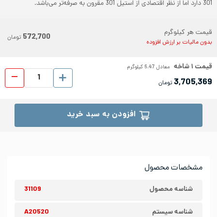
301 دارد اما از نظر اقتصادی از استیل 301 مقرون به صرفه‌تر می‌باشد.
قیمت هر کیلوگرم
572,700
تومان
بدون مالیات بر ارزش افزوده
قیمت
۱
شاخه
معادل
6.47
کیلوگرم
پروفیل ا
3,705,369
تومان
افزودن به سبد خرید
مشخصات محصول
شناسه محصول
31109
شناسه سیستم
A20520