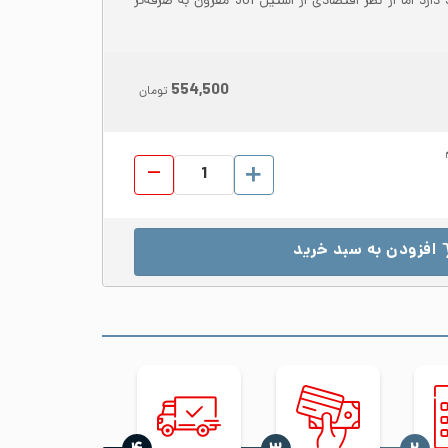
201 شباهت زیادی به استیل 301 دارد اما از نظر اقتصادی از استیل 301 مقرون به صرفه‌تر
554,500
تومان
پروفیل استیل 201 ابعاد 100*100 ضخامت 1.5 براق شاخه 6 متری عدد
افزودن به سبد خرید