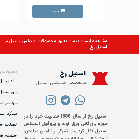
خرید
مشاهده لیست قیمت به روز
محصولات استنلس استیل
در
استیل رخ
محصولات و
استیل رخ
لوله استیل
متخصص استنلس استیل
ورق استیل
پروفیل اس
میلگرد است
استیل رخ از سال 1386 فعالیت خود را در
حوزه بازرگانی ورق، لوله و پروفیل استنلس
اتصالات اس
استیل آغاز کرد و با تمرکز بر تامین مطمئن،
استعلام ق
تنوع کالایی و ارائه خدمات تخصصی مرتبط،