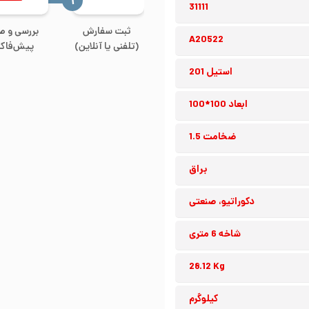
‍۱
31111
ثبت سفارش
بررسی و ص
A20522
(تلفنی یا آنلاین)
پیش‌فاکت
استیل 201
ابعاد 100*100
ضخامت 1.5
براق
دکوراتیو، صنعتی
شاخه 6 متری
28.12 Kg
کیلوگرم