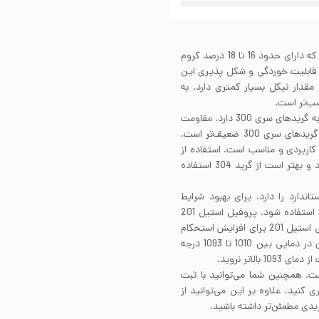
پروفیل استیل 201 از خانواده آلیاژهای استنلس استیل است که دارای حدود 16 تا 18 درصد کروم
د قابلیت خوردگی و شکل پذیری این
استیل شده است. استیل 201 نسبت به آلیاژهای سری 300 مقدار نیکل بسیار کمتری دارد. به
شکل پذیری پروفیل استیل 201 خوب است و شباهت زیادی به گریدهای سری 300 دارد. مقاومت
به خوردگی این آلیاژ نیز مانند سری 400 است اما نسبت به گریدهای سری 300 ضعیف‌تر است.
ی بسیار کاربردی و مناسب است. استفاده از
آن برای محیط‌های کلریدی و شهرهای ساحلی توصیه نمی‌شود و بهتر است از گرید 304 استفاده
های استاندارد را دارد. برای بهبود شرایط
جوشکاری توصیه می‌شود از گاز نیتروژن به عنوان کاز محافظ استفاده شود. پروفیل استیل 201
قابلیت سختکاری به کمک عملیات حرارتی را ندارد. به طور کلی استیل 201 برای افزایش استحکام
به فرآیندهای کارسرد نیاز دارد. پروفیل استیل 201 را می‌توان در دمایی بین 1010 تا 1093 درجه
لاتر نروید.
ست. همچنین شما می‌توانید با ثبت
کنید. علاوه بر این می‌توانید از
دی مطمئن‌تر داشته باشید.