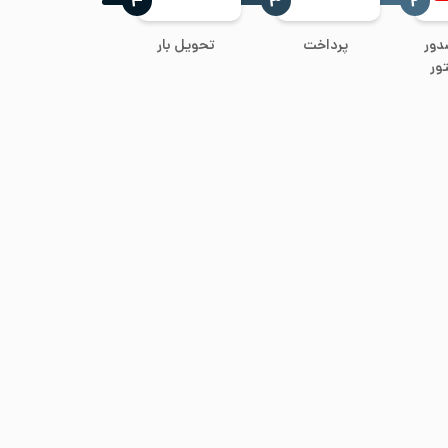
‍۴
‍۳
‍۲
دور
پرداخت
تحویل بار
ور