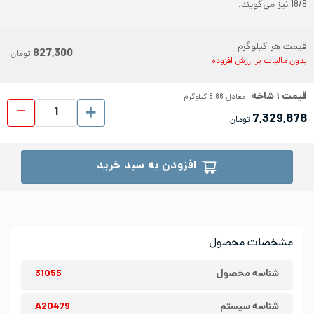
18/8 نیز می‌گویند.
قیمت هر کیلوگرم
827,300
تومان
بدون مالیات بر ارزش افزوده
قیمت
۱
شاخه
معادل
8.86
کیلوگرم
پروفیل ا
7,329,878
تومان
افزودن به سبد خرید
مشخصات محصول
شناسه محصول
31055
شناسه سیستم
A20479