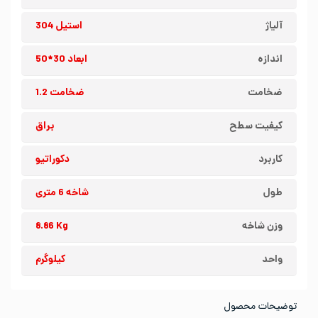
آلیاژ
استیل 304
اندازه
ابعاد 30*50
ضخامت
ضخامت 1.2
کیفیت سطح
براق
کاربرد
دکوراتیو
طول
شاخه 6 متری
وزن شاخه
8.86 Kg
واحد
کیلوگرم
توضیحات محصول