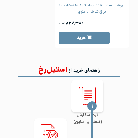
پروفیل استیل 304 ابعاد 30*50 ضخامت 1
براق شاخه 6 متری
۸۲۷,۳۰۰
تومان
خرید
استیل‌رخ
راهنمای خرید از
‍۱
ثبت سفارش
(تلفنی یا آنلاین)