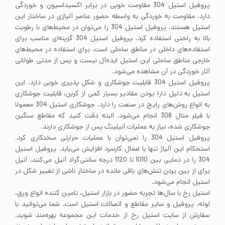
پروفیل استیل 304 مقاومت خوبی در برابر اکسیداسیون و خوردگی
دارد. مقاومت به خوردگی به واسطه حضور عناصر آلیاژی در ساختار این
استیل هستند. پروفیل استیل 304 را می‌توان در محیط‌های با رطوبت
بالا به راختی استفاده کرد. پروفیل استیل 304 گزینه‌ای مناسب برای
استفاده‌های داخلی در مناطق ساحلی است. برای استفاده در محیط‌های
خارجی مناطق ساحلی این استیل ایده‌آل نیست و پس از مدتی طولانی
آثار خوردگی در آن مشاهده می‌شود.
پروفیل استیل 304 قابلیت جوشکاری و شکل پذیری خوبی دارد. این
استیل به دلیل دارا بودن مقادیر بسیار کمی از کربن، قابلیت جوشکاری
به انواع روش‌های رایج در صنعت را دارد. جوشکاری استیل 304 معمولا
با فیلر متال 308 انجام می‌شود. البته دقت کنید که مقاطع سنگین
جوشکاری شده، نیاز به عملیات آنیلینگ پس از جوشکاری دارند.
پروفیل استیل 304 را نمی‌توان با عملیات حرارتی سختکاری کرد.
استحکام این آلیاژ تنها با اعمال کارسرد افزایش می‌یابد. پروفیل استیل
304 را در دمایی بین 1010 تا 1120 درجه سانتی‌گراد آنیل می‌کنند. آنیل
برای از بین بردن تنش‌های باقی مانده در ساختار ناشی از تغییر شکل در
استیل انجام می‌شود.
استیل رخ با سال‌ها تجربه حضور در بازار استیل، تامین کننده انواع ورق،
لوله، پروفیل و سایر مقاطع و اتصالات استیل است. شما می‌توانید با
سفارش از سایت استیل رخ از خدمات این مجموعه بهره‌مند شوید.