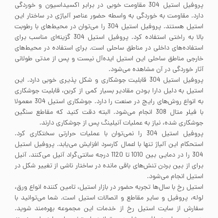
پروفیل استیل 304 مقاومت خوبی در برابر اکسیداسیون و خوردگی
دارد. مقاومت به خوردگی به واسطه حضور عناصر آلیاژی در ساختار این
استیل هستند. پروفیل استیل 304 را می‌توان در محیط‌های با رطوبت
بالا به راختی استفاده کرد. پروفیل استیل 304 گزینه‌ای مناسب برای
استفاده‌های داخلی در مناطق ساحلی است. برای استفاده در محیط‌های
خارجی مناطق ساحلی این استیل ایده‌آل نیست و پس از مدتی طولانی
آثار خوردگی در آن مشاهده می‌شود.
پروفیل استیل 304 قابلیت جوشکاری و شکل پذیری خوبی دارد. این
استیل به دلیل دارا بودن مقادیر بسیار کمی از کربن، قابلیت جوشکاری
به انواع روش‌های رایج در صنعت را دارد. جوشکاری استیل 304 معمولا
با فیلر متال 308 انجام می‌شود. البته دقت کنید که مقاطع سنگین
جوشکاری شده، نیاز به عملیات آنیلینگ پس از جوشکاری دارند.
پروفیل استیل 304 را نمی‌توان با عملیات حرارتی سختکاری کرد.
استحکام این آلیاژ تنها با اعمال کارسرد افزایش می‌یابد. پروفیل استیل
304 را در دمایی بین 1010 تا 1120 درجه سانتی‌گراد آنیل می‌کنند. آنیل
برای از بین بردن تنش‌های باقی مانده در ساختار ناشی از تغییر شکل در
استیل انجام می‌شود.
استیل رخ با سال‌ها تجربه حضور در بازار استیل، تامین کننده انواع ورق،
لوله، پروفیل و سایر مقاطع و اتصالات استیل است. شما می‌توانید با
سفارش از سایت استیل رخ از خدمات این مجموعه بهره‌مند شوید.