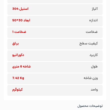
آلیاژ
استیل 304
اندازه
ابعاد 30*50
ضخامت
ضخامت 1
کیفیت سطح
براق
کاربرد
دکوراتیو
طول
شاخه 6 متری
وزن شاخه
7.42 Kg
واحد
کیلوگرم
توضیحات محصول