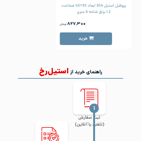
پروفیل استیل 304 ابعاد 30*50 ضخامت
1.2 براق شاخه 6 متری
۸۲۷,۳۰۰
تومان
خرید
استیل‌رخ
راهنمای خرید از
‍۱
ثبت سفارش
(تلفنی یا آنلاین)