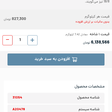
18/8 نیز می‌گویند.
قیمت هر کیلوگرم
827,300
تومان
بدون مالیات بر ارزش افزوده
قیمت
۱
شاخه
معادل
7.42
کیلوگرم
پروفیل ا
6,138,566
تومان
افزودن به سبد خرید
مشخصات محصول
شناسه محصول
31054
شناسه سیستم
A20478