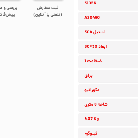
31056
ثبت سفارش
بررسی و ص
(تلفنی یا آنلاین)
پیش‌فاکت
A20480
استیل 304
ابعاد 30*60
ضخامت 1
براق
دکوراتیو
شاخه 6 متری
8.37 Kg
کیلوگرم