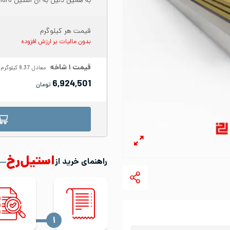
به همین دلیل به آن استیل 18/8 نیز می‌گویند.
قیمت هر کیلوگرم
بدون مالیات بر ارزش افزوده
قیمت
۱
شاخه
معادل
8.37
کیلوگرم
6,924,501
تومان
استیل‌رخ
راهنمای خرید از
‍۱