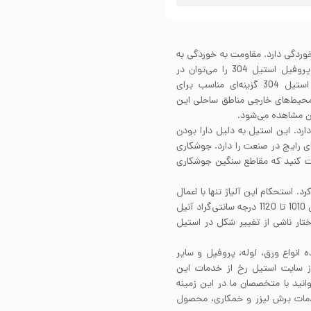
یون و خوردگی دارد. مقاومت به خوردگی به
واسطه حضور عناصر آلیاژی در ساختار این استیل هستند. پروفیل استیل 304 را می‌توان در
محیط‌های با رطوبت بالا به راختی استفاده کرد. پروفیل استیل 304 گزینه‌ای مناسب برای
 محیط‌های خارجی مناطق ساحلی این
آن مشاهده می‌شود.
خوبی دارد. این استیل به دلیل دارا بودن
ای رایج در صنعت را دارد. جوشکاری
نجام می‌شود. البته دقت کنید که مقاطع سنگین جوشکاری
تکاری کرد. استحکام این آلیاژ تنها با اعمال
کارسرد افزایش می‌یابد. پروفیل استیل 304 را در دمایی بین 1010 تا 1120 درجه سانتی‌گراد آنیل
ختار ناشی از تغییر شکل در استیل
ه انواع ورق، لوله، پروفیل و سایر
از سایت استیل رخ از خدمات این
انید با متخصصان ما در این زمینه
ز خدمات برش لیزر و خمکاری، محصول