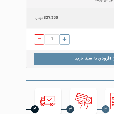
827,300
تومان
پروفیل استیل 304 ابعاد 30*60 ضخامت 1 براق شاخه 6 متری عدد
افزودن به سبد خرید
‍۴
‍۳
‍۲