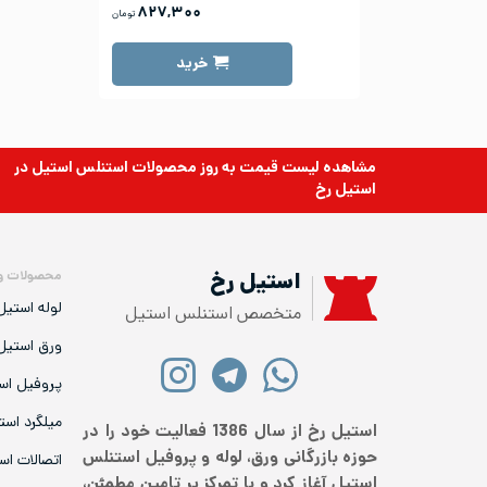
۸۲۷,۳۰۰
تومان
خرید
مشاهده لیست قیمت به روز
محصولات استنلس استیل
در
استیل رخ
محصولات و
استیل رخ
لوله استیل
متخصص استنلس استیل
ورق استیل
پروفیل اس
میلگرد است
استیل رخ از سال 1386 فعالیت خود را در
حوزه بازرگانی ورق، لوله و پروفیل استنلس
اتصالات اس
استیل آغاز کرد و با تمرکز بر تامین مطمئن،