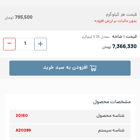
قیمت هر کیلوگرم
795,500
تومان
بدون مالیات بر ارزش افزوده
قیمت
۱
شاخه
معادل
9.26
کیلوگرم
لوله د
7,366,330
تومان
افزودن به سبد خرید
مشخصات محصول
شناسه محصول
20160
شناسه سیستم
A20289