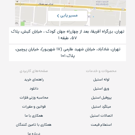
مسیریابی
تهران، بزرگراه آفریقا، بعد از چهارراه جهان کودک ، خیابان کیش، پلاک
۵۷، طبقه ۱
تهران، شادآباد، خیابان شهید طارمی (۱۷ شهریور)، خیایان پرچین،
پلاک ۱۰۱
محصولات و خدمات
صفحه‌های کاربردی
لوله استیل
راهنمای خرید
ورق استیل
دانلود
پروفیل استیل
محاسبه وزنی فلزات
میلگرد استیل
قوانین و مقررات
اتصالات استیل
همکاری با ما
استعلام قیمت
همکاری با تامین کنندگان
درباره ما