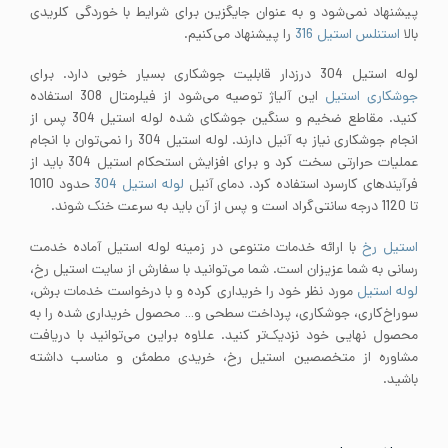
پیشنهاد نمی‌شود و به عنوان جایگزین برای شرایط با خوردگی کلریدی
بالا
استنلس استیل 316
را پیشنهاد می‌کنیم.
لوله استیل 304 درزدار قابلیت جوشکاری بسیار خوبی دارد. برای
جوشکاری استیل
این آلیاژ توصیه می‌شود از فیلرمتال 308 استفاده
کنید. مقاطع ضخیم و سنگین جوشکای شده لوله استیل 304 پس از
انجام جوشکاری نیاز به آنیل دارند. لوله استیل 304 را نمی‌توان با انجام
عملیات حرارتی سخت کرد و برای افزایش استحکام استیل 304 باید از
فرآیندهای کارسرد استفاده کرد. دمای آنیل
لوله استیل 304
حدود 1010
تا 1120 درجه سانتی‌گراد است و پس از آن باید به سرعت خنک شوند.
استیل رخ
با ارائه خدمات متنوعی در زمینه لوله استیل آماده خدمت
رسانی به شما عزیزان است. شما می‌توانید با سفارش از سایت استیل رخ،
لوله استیل
مورد نظر خود را خریداری کرده و با درخواست خدمات برش،
سوراخ‌کاری، جوشکاری، پرداخت سطحی و… محصول خریداری شده را به
محصول نهایی خود نزدیک‌تر کنید. علاوه براین می‌توانید با دریافت
مشاوره از متخصصین استیل رخ، خریدی مطمئن و مناسب داشته
باشید.