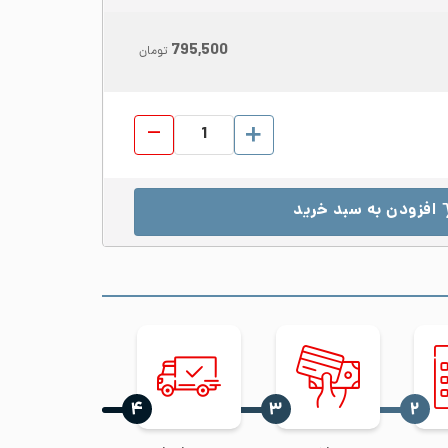
795,500
تومان
لوله دکوراتیو استیل 304 قطر 51 ضخامت 0.9 براق شاخه 6 متری عدد
افزودن به سبد خرید
‍۴
‍۳
‍۲