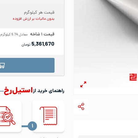
قیمت هر کیلوگرم
بدون مالیات بر ارزش افزوده
قیمت
۱
شاخه
معادل
6.74
کیلوگرم
5,361,670
تومان
استیل‌رخ
راهنمای خرید از
‍۱