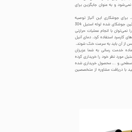
ی ساحلی و دریایی استیل 304 پیشنهاد نمی‌شود و به عنوان جایگزین برای
ی دارد. برای جوشکاری این آلیاژ توصیه
می‌شود از فیلرمتال 308 استفاده کنید. مقاطع ضخیم و سنگین جوشکای شده لوله استیل 304
 از انجام جوشکاری نیاز به آنیل دارند. لوله استیل 304 را نمی‌توان با انجام عملیات حرارتی
حکام استیل 304 باید از فرآیندهای کارسرد استفاده کرد. دمای آنیل
ماده خدمت رسانی به شما عزیزان
تیل مورد نظر خود را خریداری کرده
ت سطحی و …. محصول خریداری شده
نید با دریافت مشاوره از متخصصین