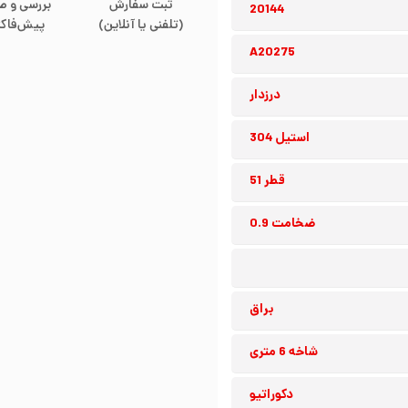
ثبت سفارش
بررسی و ص
20144
(تلفنی یا آنلاین)
پیش‌فاکت
A20275
درزدار
استیل 304
قطر 51
ضخامت 0.9
براق
شاخه 6 متری
دکوراتیو