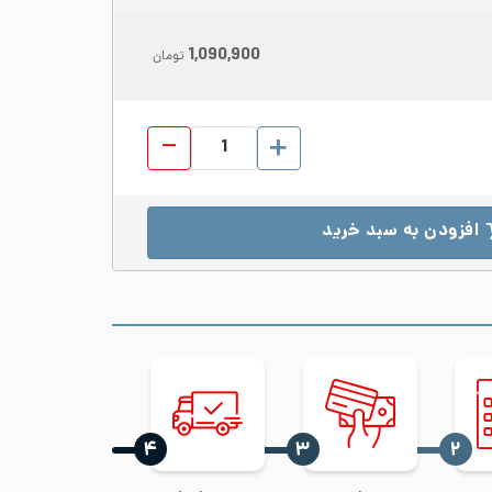
1,090,900
تومان
لوله صنایع غذایی داخل پولیش استیل 304 قطر 
افزودن به سبد خرید
‍۴
‍۳
‍۲