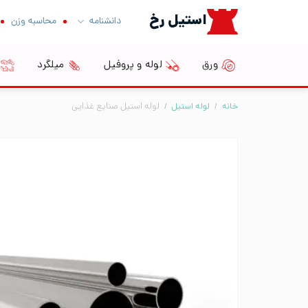
Ski
استیل رخ
دانشنامه
محاسبه وزن
t
conten
ورق
لوله و پروفیل
میلگرد
خانه
/
لوله استیل
/
لوله استیل صنایع غذایی