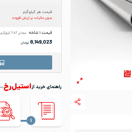
قیمت هر کیلوگرم
بدون مالیات بر ارزش افزوده
قیمت
۱
شاخه
معادل
7.47
کیلوگرم
8,149,023
تومان
استیل‌رخ
راهنمای خرید از
‍۱