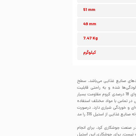
51 mm
49 mm
7.47 Kg
کیلوگرم
ردهای صنایع غذایی می‌باشد. سطح
دگی‌ها شده و به راحتی قابلیت
شستشو و استیریل کردن را دارد. استیل 304 به دلیل محتوای 18 درصدی کروم مقاومت بسیار
یی در تماس با مواد مختلف استفاده
‌ای و خوردگی شیاری دارد. درصورت
وجود مواد اسیدی، نمک و محیط کلریدی، پیشنهاد میشود لوله صنایع غذایی از استیل 316 را مد
‌های مرسوم در صنعت جوشکاری کرد. برای انجام
ت نیست. برای جوشکاری این استیل