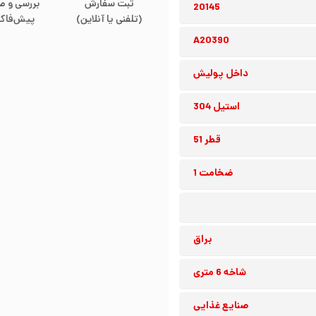
ثبت سفارش
بررسی و ص
20145
(تلفنی یا آنلاین)
پیش‌فاکت
A20390
داخل پولیش
استیل 304
قطر 51
ضخامت 1
براق
شاخه 6 متری
صنایع غذایی