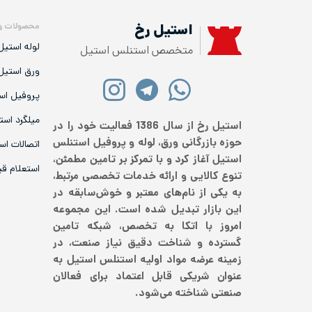
محصولات و
استیل رخ
لوله استیل
متخصص استنلس استیل
ورق استیل
پروفیل اس
میلگرد است
استیل رخ از سال 1386 فعالیت خود را در
حوزه بازرگانی ورق، لوله و پروفیل استنلس
اتصالات اس
استیل آغاز کرد و با تمرکز بر تامین مطمئن،
استعلام ق
تنوع کالایی و ارائه خدمات تخصصی مرتبط،
به یکی از نام‌های معتبر و خوش‌سابقه در
این بازار تبدیل شده است. این مجموعه
امروز با اتکا به تخصص، شبکه تامین
گسترده و شناخت دقیق نیاز صنعت، در
زمینه عرضه مواد اولیه استنلس استیل به
عنوان شریکی قابل اعتماد برای فعالان
صنعتی شناخته می‌شود.