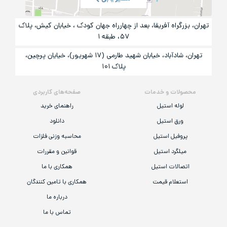
تهران، بزرگراه آفریقا، بعد از چهارراه جهان کودک ، خیابان کیش، پلاک
۵۷، طبقه ۱
تهران، شادآباد، خیابان شهید طارمی (۱۷ شهریور)، خیایان پرچین،
پلاک ۱۰۱
محصولات و خدمات
صفحه‌های کاربردی
لوله استیل
راهنمای خرید
ورق استیل
دانلود
پروفیل استیل
محاسبه وزنی فلزات
میلگرد استیل
قوانین و مقررات
اتصالات استیل
همکاری با ما
استعلام قیمت
همکاری با تامین کنندگان
درباره ما
تماس با ما