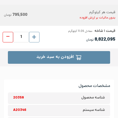
قیمت هر کیلوگرم
795,500
تومان
بدون مالیات بر ارزش افزوده
قیمت
۱
شاخه
معادل
11.09
کیلوگرم
لوله د
8,822,095
تومان
افزودن به سبد خرید
مشخصات محصول
شناسه محصول
20358
شناسه سیستم
A20346