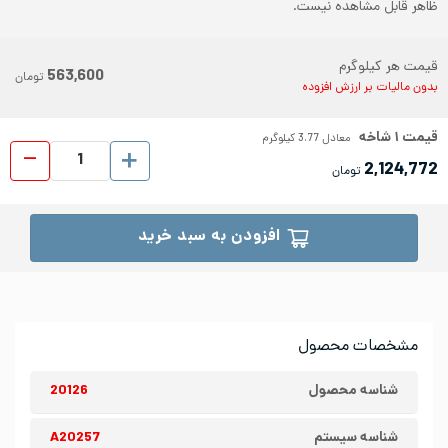
ظاهر قابل مشاهده نیست.
قیمت هر کیلوگرم
563,600
تومان
بدون مالیات بر ارزش افزوده
قیمت
۱
شاخه
معادل
3.77
کیلوگرم
لوله د
2,124,772
تومان
افزودن به سبد خرید
مشخصات محصول
شناسه محصول
20126
شناسه سیستم
A20257