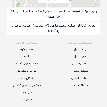
تهران، بزرگراه آفریقا، بعد از چهارراه جهان کودک ، خیابان کیش، پلاک
۵۷، طبقه ۱
تهران، شادآباد، خیابان شهید طارمی (۱۷ شهریور)، خیایان پرچین،
پلاک ۱۰۱
محصولات و خدمات
صفحه‌های کاربردی
لوله استیل
راهنمای خرید
ورق استیل
دانلود
پروفیل استیل
محاسبه وزنی فلزات
میلگرد استیل
قوانین و مقررات
اتصالات استیل
همکاری با ما
استعلام قیمت
همکاری با تامین کنندگان
درباره ما
تماس با ما