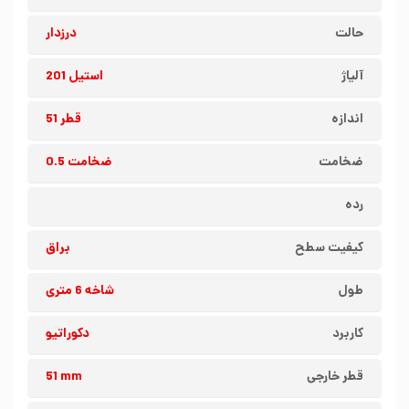
حالت
درزدار
آلیاژ
استیل 201
اندازه
قطر 51
ضخامت
ضخامت 0.5
رده
کیفیت سطح
براق
طول
شاخه 6 متری
کاربرد
دکوراتیو
قطر خارجی
51 mm