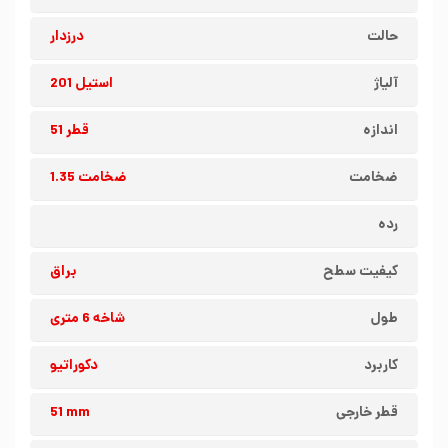
حالت
درزدار
آلیاژ
استیل 201
اندازه
قطر 51
ضخامت
ضخامت 1.35
رده
کیفیت سطح
براق
طول
شاخه 6 متری
کاربرد
دکوراتیو
قطر خارجی
51 mm