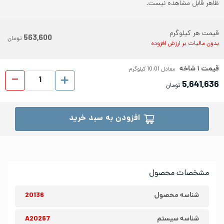
ظاهر قابل مشاهده نیست.
قیمت هر کیلوگرم
563,600
تومان
بدون مالیات بر ارزش افزوده
قیمت
۱
شاخه
معادل
10.01
کیلوگرم
لوله دک
5,641,636
تومان
افزودن به سبد خرید
مشخصات محصول
شناسه محصول
20136
شناسه سیستم
A20267