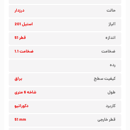
حالت
درزدار
آلیاژ
استیل 201
اندازه
قطر 51
ضخامت
ضخامت 1.1
رده
کیفیت سطح
براق
طول
شاخه 6 متری
کاربرد
دکوراتیو
قطر خارجی
51 mm