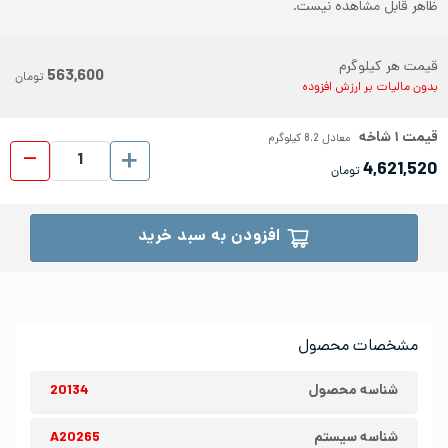
ظاهر قابل مشاهده نیست.
قیمت هر کیلوگرم
563,600
تومان
بدون مالیات بر ارزش افزوده
قیمت
۱
شاخه
معادل
8.2
کیلوگرم
لوله د
4,621,520
تومان
افزودن به سبد خرید
مشخصات محصول
شناسه محصول
20134
شناسه سیستم
A20265