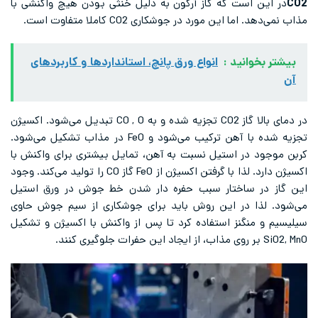
CO2
در این است که گاز آرگون به دلیل خنثی بودن هیچ واکنشی با
مذاب نمی‌دهد. اما این مورد در جوشکاری CO2 کاملا متفاوت است.
بیشتر بخوانید :
انواع ورق پانچ، استانداردها و کاربرد‌های
آن
در دمای بالا گاز CO2 تجزیه شده و به CO , O تبدیل می‌شود. اکسیژن
تجزیه شده با آهن ترکیب می‌شود و FeO در مذاب تشکیل می‌شود.
کربن موجود در استیل نسبت به آهن، تمایل بیشتری برای واکنش با
اکسیژن دارد. لذا با گرفتن اکسیژن از FeO گاز CO را تولید می‌کند. وجود
این گاز در ساختار سبب حفره دار شدن خط جوش در ورق استیل
می‌شود. لذا در این روش باید برای جوشکاری از سیم جوش حاوی
سیلیسیم و منگنز استفاده کرد تا پس از واکنش با اکسیژن و تشکیل
SiO2, MnO بر روی مذاب، از ایجاد این حفرات جلوگیری کنند.