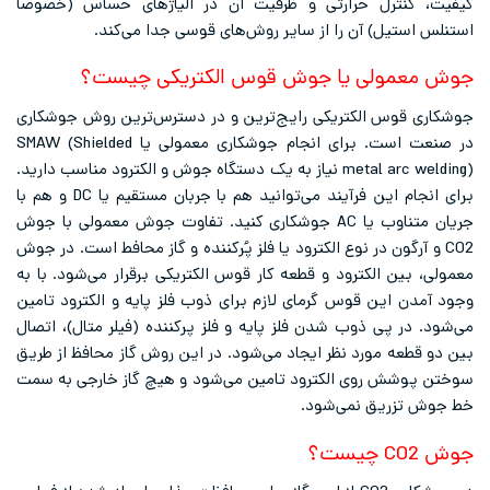
کیفیت، کنترل حرارتی و ظرفیت آن در آلیاژهای حساس (خصوصاً
استنلس استیل) آن را از سایر روش‌های قوسی جدا می‌کند.
جوش معمولی یا جوش قوس الکتریکی چیست؟
جوشکاری قوس الکتریکی رایج‌ترین و در ‌دسترس‌ترین روش جوشکاری
در صنعت است. برای انجام جوشکاری معمولی یا SMAW (Shielded
metal arc welding) نیاز به یک دستگاه جوش و الکترود مناسب دارید.
برای انجام این فرآیند می‌توانید هم با جربان مستقیم یا DC و هم با
جریان متناوب یا AC جوشکاری کنید. تفاوت جوش معمولی با جوش
CO2 و آرگون در نوع الکترود یا فلز پُرکننده و گاز محافط است. در جوش
معمولی، بین الکترود و قطعه کار قوس الکتریکی برقرار می‌شود. با به
وجود آمدن این قوس گرمای لازم برای ذوب فلز پایه و الکترود تامین
می‌شود. در پی ذوب شدن فلز پایه و فلز پرکننده (فیلر متال)، اتصال
بین دو قطعه مورد نظر ایجاد می‌شود. در این روش گاز محافظ از طریق
سوختن پوشش روی الکترود تامین می‌شود و هیچ گاز خارجی به سمت
خط جوش تزریق نمی‌شود.
جوش CO2 چیست؟