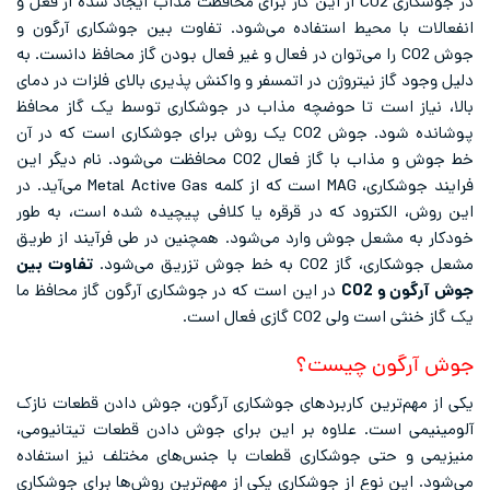
در جوشکاری CO2 از این گاز برای محافظت مذاب ایجاد شده از فعل و
انفعالات با محیط استفاده می‌شود. تفاوت بین جوشکاری آرگون و
جوش CO2 را می‌توان در فعال و غیر فعال بودن گاز محافظ دانست. به
دلیل وجود گاز نیتروژن در اتمسفر و واکنش پذیری بالای فلزات در دمای
بالا، نیاز است تا حوضچه مذاب در جوشکاری توسط یک گاز محافظ
پوشانده شود. جوش CO2 یک روش برای جوشکاری است که در آن
خط جوش و مذاب با گاز فعال CO2 محافظت می‌شود. نام دیگر این
فرایند جوشکاری، MAG است که از کلمه Metal Active Gas می‌‌آید. در
این روش، الکترود که در قرقره یا کلافی پیچیده شده است، به طور
خودکار به مشعل جوش وارد می‌شود. همچنین در طی فرآیند از طریق
مشعل جوشکاری، گاز CO2 به خط جوش تزریق می‌شود.
تفاوت بین
جوش آرگون و
CO2
در این است که در جوشکاری آرگون گاز محافظ ما
یک گاز خنثی است ولی CO2 گازی فعال است.
جوش آرگون چیست؟
یکی از مهم‌ترین کاربردهای جوشکاری آرگون، جوش دادن قطعات نازک
آلومینیمی است. علاوه بر این برای جوش دادن قطعات تیتانیومی،
منیزیمی و حتی جوشکاری قطعات با جنس‌های مختلف نیز استفاده
می‌شود. این نوع از جوشکاری یکی از مهم‌ترین روش‌ها برای جوشکاری