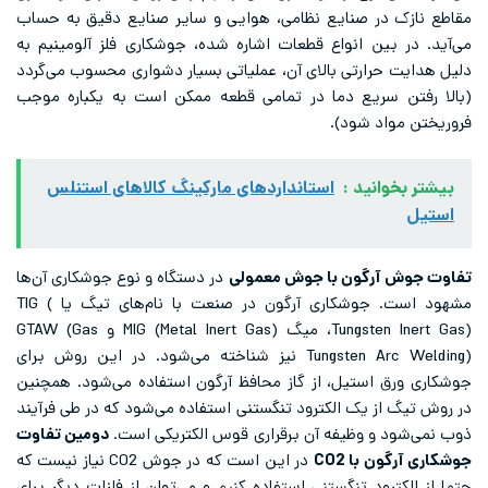
مقاطع نازک در صنایع نظامی، هوایی و سایر صنایع دقیق به حساب
می‌آید. در بین انواع قطعات اشاره شده، جوشکاری فلز آلومینیم به
دلیل هدایت حرارتی بالای آن، عملیاتی بسیار دشواری محسوب می‌گردد
(بالا رفتن سریع دما در تمامی قطعه ممکن است به یکباره موجب
فروریختن مواد شود).
بیشتر بخوانید :
استانداردهای مارکینگ کالاهای استنلس
استیل
تفاوت جوش آرگون با جوش معمولی
در دستگاه و نوع جوشکاری آن‌ها
مشهود است. جوشکاری آرگون در صنعت با نام‌های تیگ یا TIG (
Tungsten Inert Gas)، میگ MIG (Metal Inert Gas) و GTAW (Gas
Tungsten Arc Welding) نیز شناخته می‌شود. در این روش برای
جوشکاری ورق استیل، از گاز محافظ آرگون استفاده می‌شود. همچنین
در روش تیگ از یک الکترود تنگستنی استفاده می‌شود که در طی فرآیند
ذوب نمی‌شود و وظیفه آن برقراری قوس الکتریکی است.
دومین تفاوت
جوشکاری آرگون با
CO2
در این است که در جوش CO2 نیاز نیست که
حتما از الکترود تنگستنی استفاده کنیم و می‌توان از فلزات دیگر برای