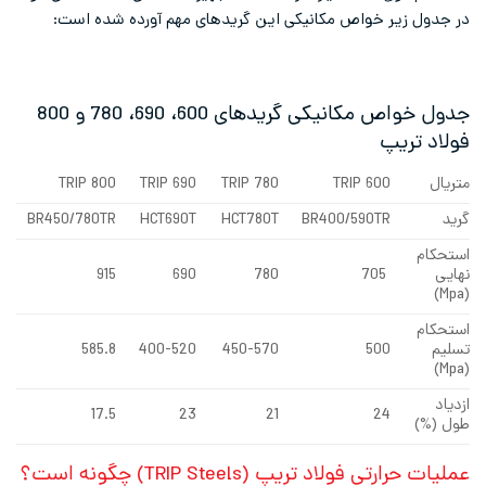
در جدول زیر خواص مکانیکی این گریدهای مهم آورده شده است:
جدول خواص مکانیکی گریدهای 600، 690، 780 و 800
فولاد تریپ
متریال
TRIP 600
TRIP 780
TRIP 690
TRIP 800
گرید
BR400/590TR
HCT780T
HCT690T
BR450/780TR
استحکام
نهایی
705
780
690
915
(Mpa)
استحکام
تسلیم
500
450-570
400-520
585.8
(Mpa)
ازدیاد
17.5
23
21
24
طول (%)
عملیات حرارتی
فولاد
تریپ
(TRIP Steels) چگونه است؟