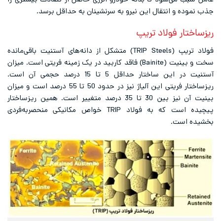
عامل سبب می‌‌شود تا بدنه خودرو انرژی حاصل از تصادف بیشتری را
جذب نموده و انتقال این نیرو به سرنشینان به حداقل برسد.
ریزساختار فولاد تریپ
فولاد
تریپ
(TRIP Steels) متشکل از دانه‌های آستنیت باقی‌مانده
سخت و بینیت (Bainite) فاقد کاربید در یک زمینه فریتی است. میزان
آستنیت در این ساختار حداقل 5 تا 15 درصد حجمی آن است.
ریزساختار فریتی این آلیاژ نیز در حدود 50 تا 55 درصد است و میزان
بینیت آن نیز بین 30 تا 35 درصد متغییر است. همین ریزساختار
پیچیده است که به فولاد TRIP خواص مکانیکی منحصربه‌فردی
بخشیده است.