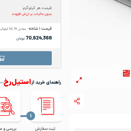
قیمت هر کیلوگرم
بدون مالیات بر ارزش افزوده
قیمت
۱
شاخه
معادل
59.76
کیلوگرم
70,624,368
تومان
استیل‌رخ
راهنمای خرید از
‍۱
ثبت سفارش
بررسی و ص