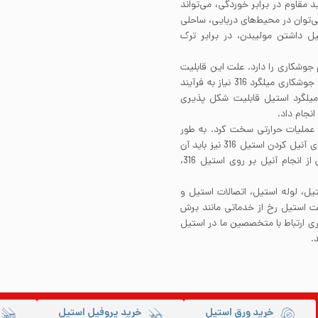
مقاوم در برابر خوردگی، می‌تواند
ی‌توان در محیط‌های دریایی، ساحلی
اده کرد. همچنین میلگرد استیل 316 به دلیل داشتن مولیبدن، در برابر ترک
 مرسوم جوشکاری را دارد. علت این قابلیت
جوشکاری، میزان کم کربن ساختار آن است. برای انجام فرآیند جوشکاری میلگرد 316 نیاز به فرآیند
میلگرد استیل قابلیت شکل پذیری
انجام داد.
316 را نمی‌توان با انجام عملیات حرارتی سخت کرد. به طور
کلی استیل 316 تنها با انجام فرآیند کارسرد سخت می‌شود. برای آنیل کردن استیل 316 نیز باید آن
را تحت دمای 1010 تا 1120 درجه سانتی‌گراد قرار دهید. پس از انجام آنیل بر روی استیل 316،
یل، لوله استیل، اتصالات استیل و
یت استیل رخ از خدماتی مانند برش
اری ارتباط با متخصصین ما در استیل
.
خرید ورق استیل
خرید پروفیل استیل