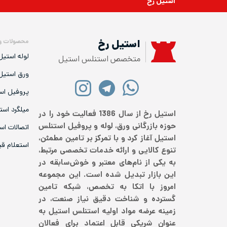
استیل رخ
محصولات و
استیل رخ
لوله استیل
متخصص استنلس استیل
ورق استیل
پروفیل اس
میلگرد است
استیل رخ از سال 1386 فعالیت خود را در
حوزه بازرگانی ورق، لوله و پروفیل استنلس
اتصالات اس
استیل آغاز کرد و با تمرکز بر تامین مطمئن،
استعلام ق
تنوع کالایی و ارائه خدمات تخصصی مرتبط،
به یکی از نام‌های معتبر و خوش‌سابقه در
این بازار تبدیل شده است. این مجموعه
امروز با اتکا به تخصص، شبکه تامین
گسترده و شناخت دقیق نیاز صنعت، در
زمینه عرضه مواد اولیه استنلس استیل به
عنوان شریکی قابل اعتماد برای فعالان