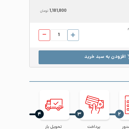
1,181,800
تومان
میلگرد استیل 316 قطر 40 عدد
افزودن به سبد خرید
‍۴
‍۳
‍۲
دور
پرداخت
تحویل بار