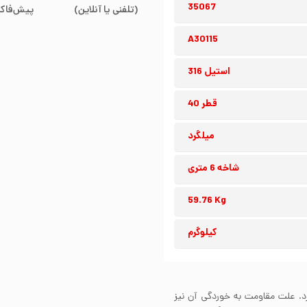
35067
(تلفنی یا آنلاین)
پیش‌فاکت
A30115
استیل 316
قطر 40
میلگرد
شاخه 6 متری
59.76 Kg
کیلوگرم
ردگی دارد. علت مقاومت به خوردگی آن نیز