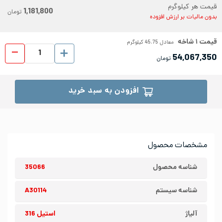
قیمت هر کیلوگرم
1,181,800
تومان
بدون مالیات بر ارزش افزوده
قیمت
۱
شاخه
معادل
45.75
کیلوگرم
میلگ
54,067,350
تومان
افزودن به سبد خرید
مشخصات محصول
شناسه محصول
35066
شناسه سیستم
A30114
آلیاژ
استیل 316