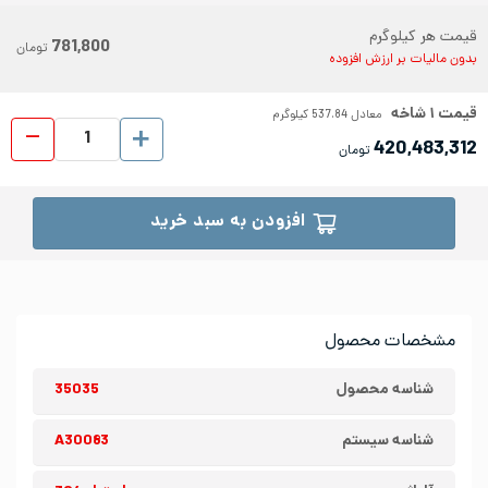
قیمت هر کیلوگرم
781,800
تومان
بدون مالیات بر ارزش افزوده
قیمت
۱
شاخه
معادل
537.84
کیلوگرم
میلگر
420,483,312
تومان
افزودن به سبد خرید
مشخصات محصول
شناسه محصول
35035
شناسه سیستم
A30083