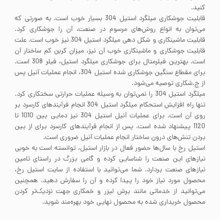
کنید.
قابلیت جوشکاری میلگرد استیل 304 بسیار خوب است. به صورتی که
می‌توان به انواع روش‌های مرسوم در صنعت، آن را جوشکاری کرد.
قابلیت ماشینکاری و شکل دهی میلگرد استیل 304 نیز خوب است. علت
قابلیت جوشکاری و ماشینکاری خوب آن نیز، میزان کربن کم ساختار آن
است. بهترین فیلرمتال برای جوشکاری میلگرد استیل، فیلر 308 است.
برای مقطاع سنگین جوشکاری شده استیل 304، انجام عملیات آنیل پس
از ج.شکاری توصیه می‌شود.
میلگرد استیل 304 را نمی‌توان به وسیله عملیات حرارتی سختکاری کرد.
تنها راه افزایش استحکام میلگرد استیل 304 انجام فرآیندهای کارسرد بر
روی آن است. برای عملیات آنیل استیل 304 نیز دمایی بین 1010 تا
1120 پیشنهاد شده است. پس از انجام فرآیندهای کارسرد برای از بین
بردن تنش‌های درون ساختار انجام عملیات آنیل ضروری است.
استیل رخ با سال‌ها حضور فعال در بازار استیل، توانسته است به خوبی
نیاز‌های این صنعت را شناسایی کرده و گامی بزرگ در راستای تامین
نیاز‌های صنعت بردارد. شما می‌توانید با استفاده از سایت استیل رخ،
محصول مورد نیاز خود را پیدا کرده و آن‌ را سفارش دهید. همچنین
می‌توانید از خدماتی مانند برش لیزر و خمکاری جهت نزدیک‌تر کردن
محصول خریداری شده به محصول نهایی خود بهره‌مند شوید.