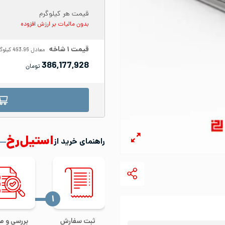
قیمت هر کیلوگرم
بدون مالیات بر ارزش افزوده
قیمت
۱
شاخه
معادل
493.96
کیلوگ
386,177,928
تومان
استیل‌رخ
راهنمای خرید از
‍۱
ثبت سفارش
بررسی و ص