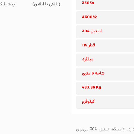
35034
(تلفنی یا آنلاین)
پیش‌فاکت
A30082
استیل 304
قطر 115
میلگرد
شاخه 6 متری
493.96 Kg
کیلوگرم
میلگرد استیل 304 مقاومت بسیار خوبی در برابر خوردگی دارد. از میلگرد استیل 304 می‌توان