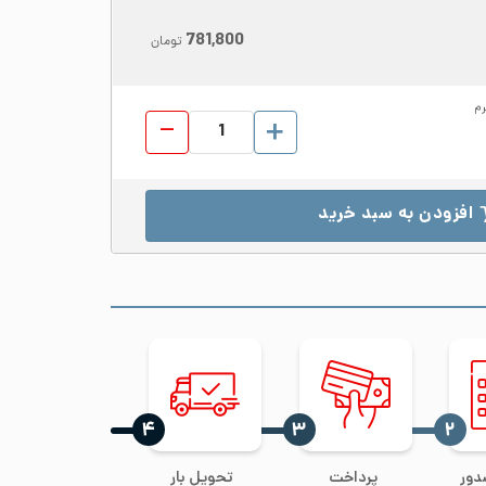
781,800
تومان
رم
میلگرد استیل 304 قطر 115 عدد
افزودن به سبد خرید
‍۴
‍۳
‍۲
دور
پرداخت
تحویل بار