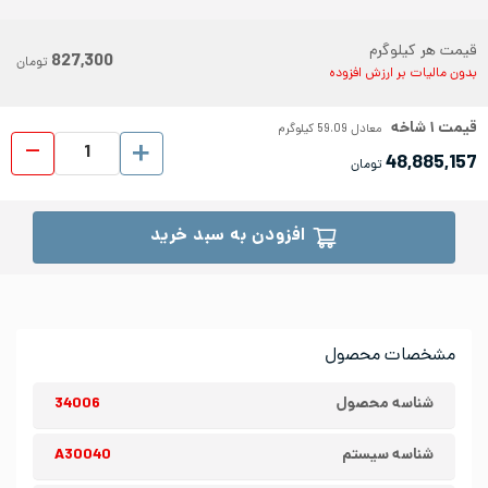
قیمت هر کیلوگرم
827,300
تومان
بدون مالیات بر ارزش افزوده
قیمت
۱
شاخه
معادل
59.09
کیلوگرم
نبشی است
48,885,157
تومان
افزودن به سبد خرید
مشخصات محصول
شناسه محصول
34006
شناسه سیستم
A30040