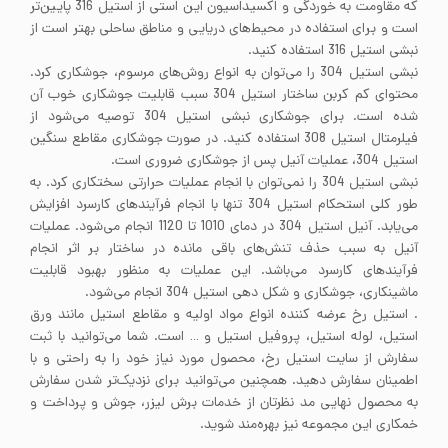
که مقاومت به خوردگی و اکسیداسیون این استی از استیل 316 پایین‌تر
است و برای استفاده در محیط‌های دریایی و مناطق ساحلی بهتر است از
نبشی استیل 316 استفاده کنید.
نبشی استیل 304 را می‌توان به انواع روش‌های مرسوم، جوشکاری کرد.
محتوای کم کربن ساختار استیل 304 سبب قابلیت جوشکاری خوب آن
شده است. برای جوشکاری نبشی استیل 304 توصیه می‌شود از
فیلرمتال استیل 308 استفاده کنید. در صورت جوشکاری مقاطع سنگین
استیل 304، عملیات آنیل پس از جوشکاری ضروری است.
نبشی استیل 304 را نمی‌توان با انجام عملیات حرارتی سختکاری کرد. به
طور کلی استحکام استیل 304 تنها با انجام فرآیندهای کارسرد افزایش
می‌یابد. آنیل استیل 304 در دمای 1010 تا 1120 انجام می‌شود. عملیات
آنیل به سبب حذف تنش‌های باقی مانده در ساختار بر اثر انجام
فرآیندهای کارسرد می‌باشد. این عملیات به منظور بهبود قابلیت
ماشینکاری، جوشکاری و شکل دهی استیل 304 انجام می‌شود.
. استیل رخ عرضه کننده انواع مواد اولیه و مقاطع استیل مانند ورق
استیل، لوله استیل، پروفیل استیل و … است. شما می‌توانید با ثبت
سفارش از سایت استیل رخ، محصول مورد نیاز خود را به راحتی و با
اطمینان سفارش دهید. همچنین می‌توانید برای نزدیک‌تر شدن سفارش
به محصول نهایی مد نظرتان از خدمات برش لیزر، جوش و پرداخت و
خمکاری این مجموعه نیز بهره‌مند شوید.