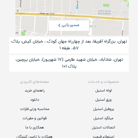
مسیریابی
تهران، بزرگراه آفریقا، بعد از چهارراه جهان کودک ، خیابان کیش، پلاک
۵۷، طبقه ۱
تهران، شادآباد، خیابان شهید طارمی (۱۷ شهریور)، خیایان پرچین،
پلاک ۱۰۱
محصولات و خدمات
صفحه‌های کاربردی
لوله استیل
راهنمای خرید
ورق استیل
دانلود
پروفیل استیل
محاسبه وزنی فلزات
میلگرد استیل
قوانین و مقررات
اتصالات استیل
همکاری با ما
استعلام قیمت
همکاری با تامین کنندگان